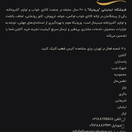
فروشگاه اینترنتی "ورونیکا"
با ۲۰ سال سابقه در صنعت کالای خواب و لوازم آشپزخانه،
یکی از پیشگامان در ارائه کالای خواب لوکس، حوله، تن‌پوش، کاور روتختی، لحاف، بالشت
و لوازم آشپزخانه مینیمال است. ورونیکا هوم با بهره‌گیری از استانداردهای جهانی، توجه به
جزئیات محصول، خدمات مشتری بی‌نظیر و ارسال سریع کیفیت تجربه خرید آنلاین شما را
تضمین می‌کند.
با 9 شعبه فعال در تهران. برای مشاهده آدرس
شعب
کلیک کنید.
آنلاین
پاسداران
شهرک‌غرب
محمودیه
اطلس‌مال
بازار
باکری
شریعتی
نیایش
اپال
تلفن:
02188175518
موبایل:
09128886963
ایمیل:
info[at]veronicahome.co