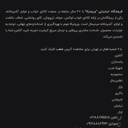
از سوی دیگر، سبک زندگی امروزی باعث شده افراد علاوه بر
فروشگاه اینترنتی "ورونیکا"
با ۲۰ سال سابقه در صنعت کالای خواب و لوازم آشپزخانه،
زیبایی، به کیفیت، دوام، قابلیت شستشو، طراحی ارگونومیک و
یکی از پیشگامان در ارائه کالای خواب لوکس، حوله، تن‌پوش، کاور روتختی، لحاف، بالشت
حتی هماهنگی ظروف با فضای آشپزخانه نیز توجه ویژه‌ای داشته
و لوازم آشپزخانه مینیمال است. ورونیکا هوم با بهره‌گیری از استانداردهای جهانی، توجه به
جزئیات محصول، خدمات مشتری بی‌نظیر و ارسال سریع کیفیت تجربه خرید آنلاین شما را
باشند. به همین دلیل تولیدکنندگان معتبر هر سال مدل‌های
تضمین می‌کند.
متنوعی از
وسایل پذیرایی جدید
را با طراحی‌های مدرن روانه بازار
با 9 شعبه فعال در تهران. برای مشاهده آدرس
شعب
کلیک کنید.
می‌کنند.
آنلاین
پاسداران
در سال‌های اخیر استفاده از
ظروف پذیرایی استیل
، ظروف
شهرک‌غرب
مینیمال، ظروف مات، رنگ‌های خنثی و اکسسوری‌های مدرن رشد
محمودیه
اطلس‌مال
چشمگیری داشته است. این محصولات علاوه بر زیبایی، دوام
بازار
باکری
بسیار بالایی دارند و برای استفاده روزمره یا مهمانی‌های رسمی
شریعتی
انتخابی هوشمندانه محسوب می‌شوند.
نیایش
اپال
اگر قصد دارید منزل خود را به تجهیزات پذیرایی کامل مجهز کنید
تلفن:
02188175518
موبایل:
09128886963
یا به دنبال خرید یک هدیه کاربردی برای تازه‌عروس، جهیزیه یا