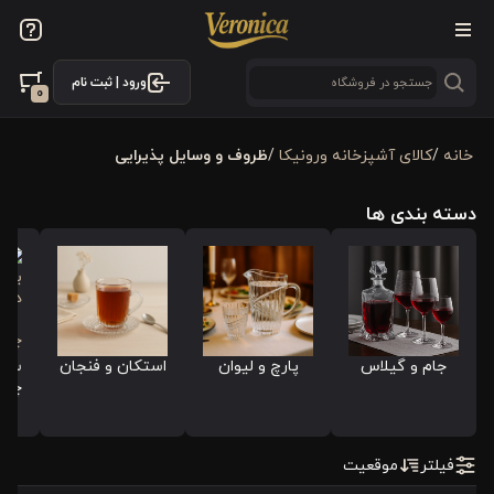
فیلترها
ورود | ثبت نام
فیلتر بر اساس قیمت
0
خانه
/
كالای آشپزخانه ورونیکا
/
ظروف و وسایل پذیرایی
فیلترها
دسته بندی ها
موجودی
نمایش همه محصولات
فیلترکردن براساس تولید‌کننده
جام و گیلاس
پارچ و لیوان
استکان و فنجان
سر
چین
ورونیکا
ورونیکاهوم
فیلتر
موقعیت