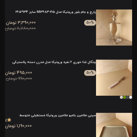
پارچ و جام بلور ورونیکا مدل 215-M13683 سایز 134*265
3٬390٬000 تومان
50
%
6٬780٬000 تومان
چنگال غذا خوری 6 نفره ورونیکا مدل مدرن دسته پلاستیکی
495٬000 تومان
50
%
990٬000 تومان
سینی ملامین بامبو ملامین ورونیکا مستطیلی متوسط
5
1٬190٬000 تومان