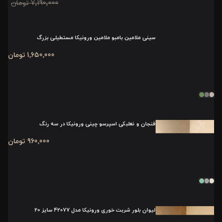
7٬190٬000 تومان
سینی ملامین بامبو ملامین ورونیکا مستطیلی بزرگ
1٬650٬000 تومان
فنجان و نعلبکی اسپرسو چینی ورونیکا در سه رنگ
960٬000 تومان
لیوان بلور شربت خوری ورونیکا مدل 42077 سایز 20