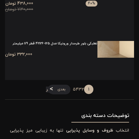
438٬000 تومان
40
%
730٬000 تومان
نعلبکی بلور طرحدار ورونیکا مدل 125-42126 قطر 119 میلیمتر
332٬000 تومان
1
2
3
4
5
آخر
بعدی
توضیحات دسته بندی
انتخاب
ظروف و وسایل پذیرایی
تنها به زیبایی میز پذیرایی