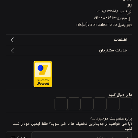
اپال
تلفن:
02188175518
موبایل:
09128886963
ایمیل:
info[at]veronicahome.co
اطلاعات
خدمات مشتریان
ما را دنبال کنید
برای عضویت در
خبرنامه
آیا می خواهید از جدید‌ترین تخفیف‌ ها با‌ خبر شوید؟ فقط ایمیل خود را ثبت
کنید