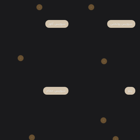
سرویس روتختی
سرویس کاور
پتو
سرویس حمام