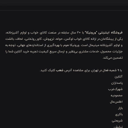
فروشگاه اینترنتی "ورونیکا"
با ۲۰ سال سابقه در صنعت کالای خواب و لوازم آشپزخانه،
یکی از پیشگامان در ارائه کالای خواب لوکس، حوله، تن‌پوش، کاور روتختی، لحاف، بالشت
و لوازم آشپزخانه مینیمال است. ورونیکا هوم با بهره‌گیری از استانداردهای جهانی، توجه به
جزئیات محصول، خدمات مشتری بی‌نظیر و ارسال سریع کیفیت تجربه خرید آنلاین شما را
تضمین می‌کند.
با 9 شعبه فعال در تهران. برای مشاهده آدرس
شعب
کلیک کنید.
آنلاین
پاسداران
شهرک‌غرب
محمودیه
اطلس‌مال
بازار
باکری
شریعتی
نیایش