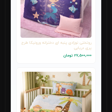
روتختی نوزادی پنبه ای دخترانه ورونیکا طرح
پری دریایی
27٬500٬000 تومان