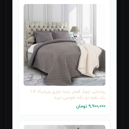
روتختی چهار فصل پنبه دوزی ورونیکا LV
یک نفره دو تکه طوسی تیره
9٬900٬000 تومان