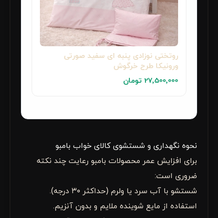
روتختی نوزادی پنبه ای سفید صورتی
ورونیکا طرح خرگوش
27٬500٬000 تومان
نحوه نگهداری و شستشوی کالای خواب بامبو
برای افزایش عمر محصولات بامبو رعایت چند نکته
ضروری است:
شستشو با آب سرد یا ولرم (حداکثر ۳۰ درجه).
استفاده از مایع شوینده ملایم و بدون آنزیم.