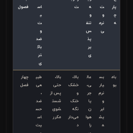
پار
ت
ه
ت
اس
فصول
چ
و
و
ی
ه
نرم
تنف
ت
ی
س‌
و
پذ
ضد
یر
باک
ی
تر
ی
بام
بس
عال
بالا،
بالا،
طبی
چهار
بو
یار
ی،
خشک
حتی
عی
فصل
نرم
جر
و
پس از
،
و
یا
خنک
شست
ضد
ابر
ن
نگه
شوی
حس
یش
هوا
می‌دار
مکرر
اس
م
را
د
یت