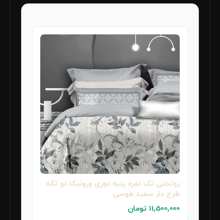
روتختی تک نفره پنبه دوزی ورونیکا دو تکه
طرح دار سفید طوسی
11٬500٬000 تومان