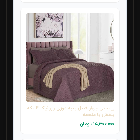
روتختی چهار فصل پنبه دوزی ورونیکا 4 تکه
بنفش با ملحفه
15٬300٬000 تومان