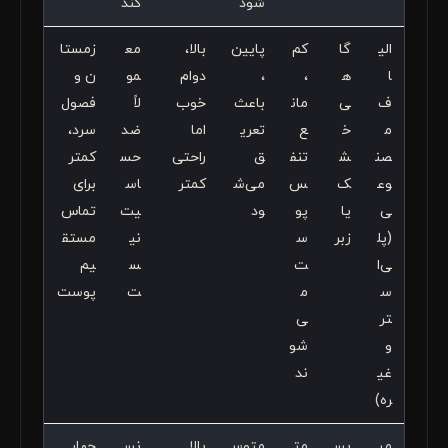
شود
کند
الی
گا
کم
پایین
بالا،
مع
زمستا
ا
ه
،
،
دوام
مو
ن و
ف
ی
مان
باعث
خوب
لاً
فصول
م
خ
ع
تعری
اما
ضد
سرد،
صن
ش
تنف
ق
راحتی
حس
کمتر
وع
ک
س
می‌ش
کمتر
اس
برای
ی
یا
پو
ود
یت
تماس
(پل
زبر
س
نی
مستق
ی‌ا
ت
س
یم
س
م
ت
پوست
تر
ی‌
و
شو
غی
ند
ره)
می
بس
مت
متوس
بالا
نس
چهار