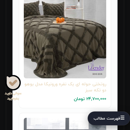
روتختی حوله ای یک نفره ورونیکا مدل بوهو
دو تکه سبز
24٬700٬000 تومان
☰
فهرست مطالب