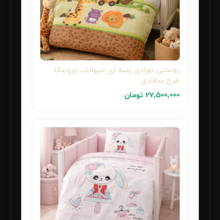
روتختی نوزادی پنبه ای حیوانات ورونیکا
طرح سافاری
27٬500٬000 تومان