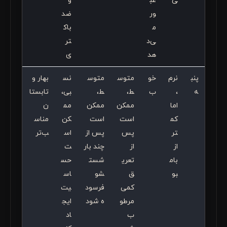
ی
عب
و
ور
ضد
م
باک
ی‌د
تر
هد
ی
پنب
نرم
خو
متوس
متوس
نس
بهار و
ه
،
ب
ط،
ط،
بی،
تابستا
اما
ممکن
ممکن
مم
ن
کم
است
است
کن
مناس
تر
پس
پس از
اس
ب‌تر
از
از
چند بار
ت
بام
تعری
شست
حس
بو
ق
شو
اس
کمی
فرسود
یت
مرطو
ه شود
ایج
ب
اد