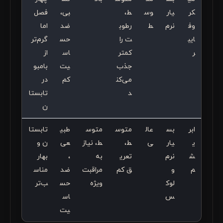
کر
یار
وس
ط،
بی،
فصل
وف
نرم
ط
رطوب
ضد
اما
ایب
ت را
حس
گرم‌تر
ر
کمتر
اس
از
جذب
یت
بامبو
می‌کن
کم
در
د
تابستا
ن
ابر
بس
عال
متوس
متوس
طبی
تابستا
ی
یار
ی
ط،
ط، نیاز
عی
ن و
ش
نرم
تعری
به
،
بهار
م
و
ق کم
مراقبت
ضد
مناس
لوک
ویژه
حس
ب‌تر
س
اس
یت