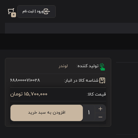
ورود | ثبت نام
0
تولید کننده:
لوندر
شناسه کالا در انبار:
6880000710028
15٬700٬000 تومان
قیمت کالا:
افزودن به سبد خرید