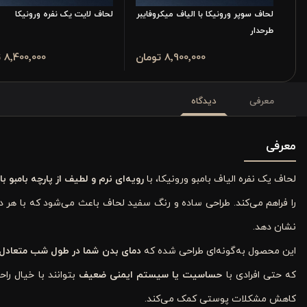
لحاف سوپر ورونیکا با الیاف میکروفایبر
لحاف لایت یک نفره ورونیکا
طرحدار
8٬900٬000 تومان
8٬400٬000 تومان
معرفی
دیدگاه
معرفی
لحاف یک نفره الیاف بامبو ورونیکا، با
رویه‌ای نرم و لطیف از پارچه بامبو 
را فراهم می‌کند. طراحی ساده و رنگ سفید لحاف باعث می‌شود که با هر 
نشان دهد.
این محصول به‌گونه‌ای طراحی شده که
دمای بدن شما در طول شب متعادل ب
که حتی افرادی با
حساسیت یا سیستم ایمنی ضعیف
بتوانند با خیال را
کاهش مشکلات پوستی کمک می‌کند.