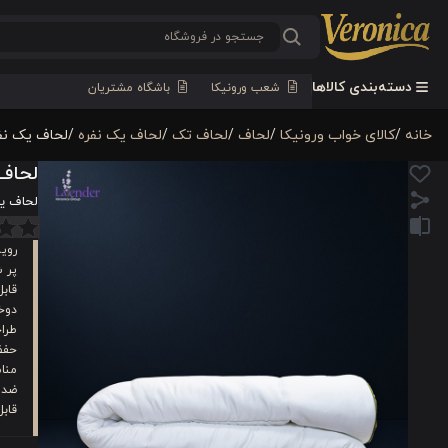
دسته‌بندی کالاها
شعب ورونیکا
باشگاه مشتریان
خانه
/
کالای خواب ورونیکا
/
لحاف
/
لحاف تک
/
لحاف یک نفره
/
لحاف یک نفر
لحاف 
لحاف یک
رویه
پر ش
قابل
دوخت
طرا
حفظ
منا
ضد ق
قابل