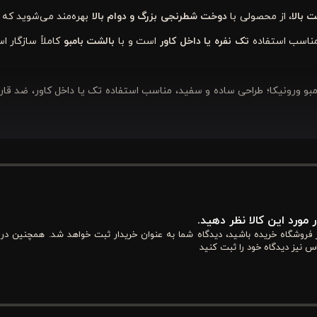
 بالا
، از محصولی با
دوخت شطرنجی بزرگ و دوام بالا
بهره‌مند می‌شوید که
مناسب استفاده
تک نفره یا داخل کاور
است و با
بالشت بامبو
کاملاً سازگار اس
مبو ورونیکا؛ طراحی ساده و سفید، مناسب استفاده تک یا داخل کاور، ضد قارچ
کاربران مبتدی و حرفه‌ای مزایای متعددی دارد:
فس راحت پوست می‌شود و حتی افراد با حساسیت می‌توانند بدون نگرانی است
 مورد این کالا نظر دهید.
ینی یا محدودیت حرکت برای شما ایجاد نمی‌کند.
از فروشگاه خریده باشید، دیدگاه شما به عنوان خریدار ثبت خواهد شد. همچنین در
س نیز دیدگاه خود را ثبت کنید
د و باعث حفظ شکل اولیه لحاف حتی بعد از چندین بار شستشو می‌شود.
ی اتاق خواب شما ایجاد می‌کند و به راحتی با انواع بالشت‌ها و روتختی‌ها ه
 از حساسیت‌های پوستی جلوگیری می‌کند.