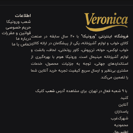
نحوه نگهداری و افزایش طول عمر لحاف الیاف بامبو
اطلاعات
شعب ورونیکا
برای حفظ نرمی و دوام لحاف یک نفره الیاف بامبو ورونیکا، بهتر نکات زیر را
حریم خصوصی
شستشو با مایع لباسشویی بدون آنزیم
و در دمای ۳۰ درجه سانتی‌گراد
قوانین و مقررات
فروشگاه اینترنتی "ورونیکا"
با ۲۰ سال سابقه در صنعت
درباره ما
استفاده از کاور
برای محافظت از پارچه و الیاف میکروژل
کالای خواب و لوازم آشپزخانه، یکی از پیشگامان در ارائه کالای
تماس با ما
خشک کردن در محیط با تهویه مناسب
و دور از نور مستقیم خورشید
خواب لوکس، حوله، تن‌پوش، کاور روتختی، لحاف، بالشت و
لوازم آشپزخانه مینیمال است. ورونیکا هوم با بهره‌گیری از
اجتناب از تماس با اجسام تیز یا کشیدن پارچه
استانداردهای جهانی، توجه به جزئیات محصول، خدمات
با رعایت این نکات، شماها می‌توانید دوام لحاف را افزایش دهید و نرمی 
مشتری بی‌نظیر و ارسال سریع کیفیت تجربه خرید آنلاین شما
را تضمین می‌کند.
تجربه خواب و کاربرد لحاف یک نفره بامبو ورونیکا
با 9 شعبه فعال در تهران. برای مشاهده آدرس
شعب
کلیک
لحاف یک نفره الیاف بامبو ورونیکا برای شماهایی که به دنبال
خواب راحت
کنید.
آنلاین
با ویژگی‌های خاص خود، خواب شبانه شما را بهینه می‌کند:
پاسداران
شهرک‌غرب
حفظ دمای متعادل بدن:
محمودیه
اطلس‌مال