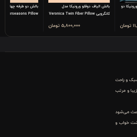
رونیکا دو
بالش الیاف دوقلو ورونیکا مدل
بالش دو طرفه چهار فصل 
کانگرویی Veronica Twin Fiber Pillow
ca Fourseasons Pillow
مان
5٬800٬000 تومان
900٬000
سبک و راحت
یبا و مرتب
اعث می‌شود
اشت خواب و