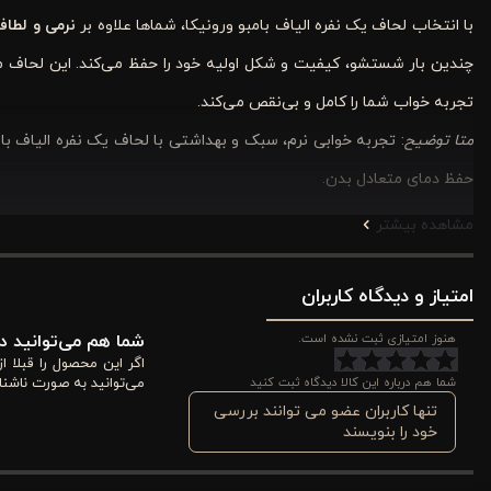
با انتخاب لحاف یک نفره الیاف بامبو ورونیکا، شماها علاوه بر
نرمی و لطافت
چندین بار شستشو، کیفیت و شکل اولیه خود را حفظ می‌کند. این لحاف 
تجربه خواب شما را کامل و بی‌نقص می‌کند.
متا توضیح
: تجربه خوابی نرم، سبک و بهداشتی با لحاف یک نفره الیاف با
حفظ دمای متعادل بدن.
مشاهده بیشتر
مزایای لحاف الیاف بامبو ورونیکا
لحاف یک نفره الیاف بامبو ورونیکا ترکیبی از فناوری و راحتی است که برای 
امتیاز و دیدگاه کاربران
رویه نرم و لطیف بامبو با بافت طبیعی
: باعث جریان هوای مناسب و تن
هنوز امتیازی ثبت نشده است.
شما هم می‌توانید در
الیاف میکروژل سبک و نرم
: گرمای مناسب ایجاد می‌کند و احساس سنگ
اگر این محصول را قبلا 
شما هم درباره این کالا دیدگاه ثبت کنید
می‌توانید به صورت ناشنا
دوخت شطرنجی بزرگ با دوام بالا
: از جابه‌جایی الیاف جلوگیری می‌کن
تنها کاربران عضو می توانند بررسی
ساده و سفید با قابلیت هماهنگی با دکوراسیون
: ظاهر مرتب و شیک برا
خود را بنویسند
می‌شود.
ویژگی ضد قارچ و باکتری
: بهداشت بهتر خواب شما را تضمین می‌کند و