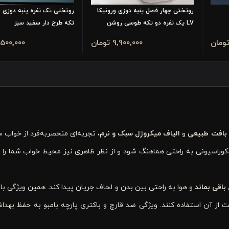
روتختی چهار فصل پنبه دوزی ورونیکا
روتختی تک نفره پنبه دوزی و
LV یک نفره دو تکه طوسی روشن
تکه طرح دار سفید سبز
9٬900٬000 تومان
11٬500٬000 تو
با بافت طبیعی
و
الیاف میکروژل سبک و نرم
، تجربه‌ای منحصربه‌فرد از خواب 
دکوراسیونی به راحتی هماهنگ شود و از نظر ظاهری نیز محیط خواب شما را ز
اقی بماند
و هوا به راحتی بین بدن و لحاف جریان پیدا کند. همین ویژگی ب
حت از آن استفاده کنند. ویژگی ضد قارچ و باکتری پارچه بامبو به حفظ بهد