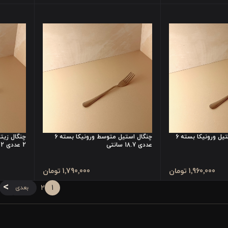
چنگال غذا خوری استیل ورونیکا بسته 6
چنگال استیل متوسط ورونیکا بسته 6
چنگال زیت
عددی 18.7 سانتی
2 عددی 13.2 سانت
1٬960٬000 تومان
1٬790٬000 تومان
2
1
بعدی