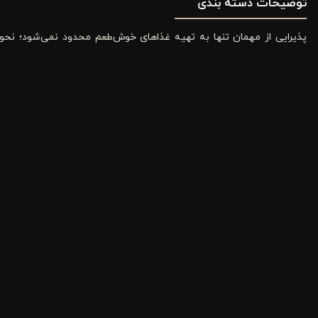
توضیحات دسته بندی
پذیرایی از مهمان تنها به تهیه غذاهای خوش‌طعم محدود نمی‌شود؛ نحوه 
بهداشتی‌تر و زیباتر سرو شوند و میز پذیرایی جلوه‌ای حرفه‌ای و هماهنگ پ
ابزارهای کاربردی، هر کدام برای سرو نوع خاصی از غذا یا دسر طراحی شده‌ان
بسیاری از کاربران هنگام خرید تنها به ظاهر محصول توجه می‌کنند، در ح
استفاده مداوم مقاومت بیشتری خواهد داشت و ظاهر خود را برای مدت طول
در
کالای آشپزخانه ورونیکا
انواع ابزار سرو و پذیرایی به‌صورت تکی عرضه می
روش علاوه بر مدیریت بهتر هزینه‌ها، امکان تکمیل یا جایگزینی هر وسیله را
تفاوت ابزار سرو با ظروف پذیرایی چیست؟
بسیاری از افراد تصور می‌کنند ابزار سرو و ظروف پذیرایی یکسان هستند، در
·
ظروف پذیرایی
شامل محصولاتی مانند بشقاب، دیس، کاسه، شیرینی‌خوری، م
·
در مقابل،
ابزار سرو و پذیرایی
وسایلی هستند که برای برداشتن، تقسیم کردن ی
مشاهده بیشتر