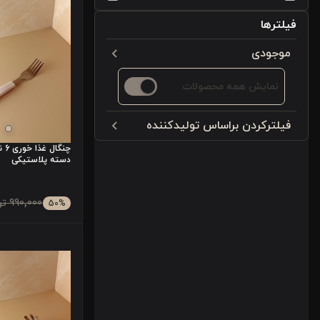
فیلترها
موجودی
نمایش همه محصولات
فیلترکردن براساس تولید‌کننده
ورونیکاهوم
چنگ
دسته پلاستیکی
990٬000 تومان
50
%