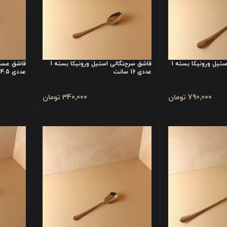
قاشق پاستا خوری استیل ورونیکا بسته 1
قاشق سرچنگالی استیل ورونیکا بسته 1
عددی 16 سانت
عددی 14.5 سانت
790٬000 تومان
340٬000 تومان