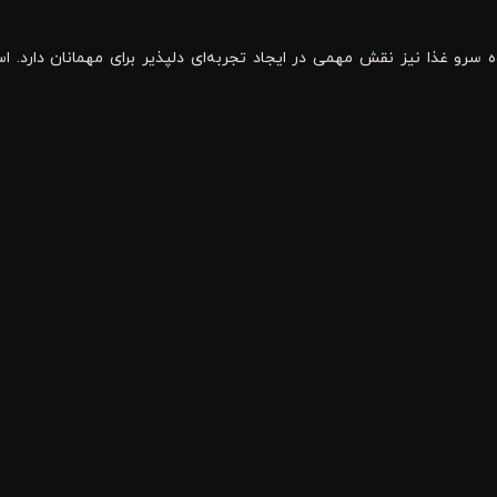
سرو غذا نیز نقش مهمی در ایجاد تجربه‌ای دلپذیر برای مهمانان دارد. اس
یدا کند
.
امروزه تنوع
ابزار سرو و پذیرایی
بسیار بیشتر از گذشته است. از قاش
د. انتخاب صحیح این ابزارها علاوه بر افزایش زیبایی میز، باعث سهولت در پذیر
الی که کیفیت ساخت، طراحی ارگونومیک، دوام و کاربرد هر ابزار اهمیت بیشت
انی حفظ می‌کند. به همین دلیل، هنگام انتخاب
ابزار سرو و پذیرایی
بهتر است
‌شوند تا هر خانواده بتواند متناسب با نیاز خود، محصولات موردنظر را انتخا
 در آینده نیز فراهم می‌کند
.
 حالی که این دو گروه از محصولات کاربردهای متفاوتی دارند
.
یوه‌خوری، اردوخوری و سایر ظروفی هستند که برای قرار دادن و سرو غذا ی
ا سرو غذا کاربرد دارند. قاشق سرو، چنگال سرو، کفگیر، ملاقه، انبر و کارد 