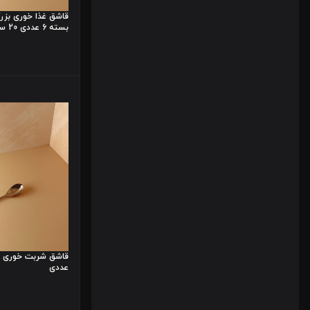
قاشق غذا خوری بزر
بسته 6 عددی 20 سانتی
عددی