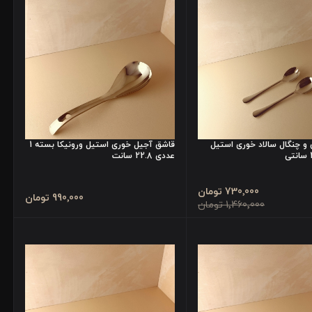
 چنگال سالاد خوری استیل
قاشق آجیل خوری استیل ورونیکا بسته 1
عددی 22.8 سانت
730٬000 تومان
990٬000 تومان
1٬460٬000 تومان