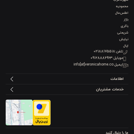
استفاده همراه سرویس پیش‌غذا کنار سالاد بار یا ظروف مزه
محمودیه
کاربرد در رستوران‌ها و کافه‌ها برای سرو مزه‌های کوچک و فینگر فود
چیدمان روی میز پذیرایی برای ایجاد نظم و جلوگیری از استفاده
اطلس‌مال
اشتباه از قاشق و چنگال بزرگ
بازار
استفاده روزمره در یخچال یا سفره برای برداشتن مزه‌ها بدون
باکری
آلودگی دست
شریعتی
مناسب برای سرو دسرهای کوچک مثل میوه‌های ریز، توت‌فرنگی
نیایش
کوچک یا تکه‌های شیرینی
اپال
استفاده در ظروف باریک مزه که چنگال‌های بزرگ جا نمی‌شوند
تلفن:
02188175518
مناسب برای کودکان به دلیل اندازه کوچک اما مقاوم (برای مصرف
محصولات نرم یا میوه‌های کوچک)
موبایل:
09128886963
ایمیل:
info[at]veronicahome.co
مشخصات فنی چنگال زیتون خوری استیل ورونیکا بسته
2 عددی 13.2 سانت
اطلاعات
جنس استیل ضدزنگ باکیفیت
خدمات مشتریان
چنگال زیتون ‌خوری ورونیکا از استیل ضدزنگ ساخته شده است؛
متریالی که به دلیل مقاومت بالا و دوام طولانی در بسیاری از ابزارهای
آشپزخانه استفاده می‌شود. این نوع استیل در برابر رطوبت و تماس با
ما را دنبال کنید