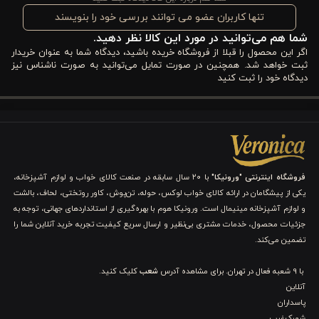
یکی دیگر از نکات مثبت این محصول، بسته‌بندی دو عددی آن است.
تنها کاربران عضو می توانند بررسی خود را بنویسند
شما هم می‌توانید در مورد این کالا نظر دهید.
داشتن دو چنگال همزمان برای سرو انواع مزه یا استفاده چند نفره کاملاً
اگر این محصول را قبلا از فروشگاه خریده باشید، دیدگاه شما به عنوان خریدار
کاربردی است. علاوه بر این، قابلیت شستشو در ماشین ظرفشویی
ثبت خواهد شد. همچنین در صورت تمایل می‌توانید به صورت ناشناس نیز
دیدگاه خود را ثبت کنید
باعث می‌شود بعد از استفاده هم دردسر خاصی برای تمیز کردن آن
نداشته باشید. اگر به دنبال یک چنگال کوچک، کاربردی و در عین حال
شیک برای سرو زیتون و مزه هستید، چنگال زیتون ‌خوری ورونیکا
می‌تواند انتخابی ساده اما هوشمندانه برای آشپزخانه شما باشد.
فروشگاه اینترنتی "ورونیکا"
با ۲۰ سال سابقه در صنعت کالای خواب و لوازم آشپزخانه،
یکی از پیشگامان در ارائه کالای خواب لوکس، حوله، تن‌پوش، کاور روتختی، لحاف، بالشت
کاربردهای چنگال زیتون ‌خوری استیل ورونیکا
و لوازم آشپزخانه مینیمال است. ورونیکا هوم با بهره‌گیری از استانداردهای جهانی، توجه به
جزئیات محصول، خدمات مشتری بی‌نظیر و ارسال سریع کیفیت تجربه خرید آنلاین شما را
سرو زیتون در انواع کاسه‌ها و ظروف پذیرایی
تضمین می‌کند.
برداشتن خیارشورهای کوچک بدون تماس دست
سرو ترشی‌های ریز مثل قارچ، بامیه، فلفل شیرین و زیتون پرورده
استفاده در میز مزه در مهمانی‌ها، دورهمی‌ها و مراسم
با 9 شعبه فعال در تهران. برای مشاهده آدرس
شعب
کلیک کنید.
برداشتن تکه‌های کوچک پنیر در بشقاب‌های فینگر فود
آنلاین
برداشتن گارنیش و دورچین‌ها مثل لیمو، گوجه‌گیلاسی، زیتون
پاسداران
حلقه‌ای و سبزیجات تزئینی
شهرک‌غرب