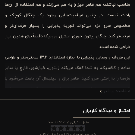
مناسب نباشند؛ هم ظاهر میز را به هم می‌زنند و هم استفاده از آن‌ها
راحت نیست. در چنین موقعیت‌هایی وجود یک چنگال کوچک و
مخصوص سرو مزه می‌تواند تجربه پذیرایی را بسیار حرفه‌ای‌تر و
مرتب‌تر کند. چنگال زیتون ‌خوری استیل ورونیکا دقیقاً برای همین نیاز
طراحی شده است.
این
ظروف و وسایل پذیرایی
با اندازه استاندارد 13.2 سانتی‌متر و طراحی
ساده و کلاسیک، به شما کمک می‌کند زیتون، خیارشور، قارچ یا سایر
مزه‌ها را به‌راحتی سرو کنید. ظاهر براق و مینیمال آن باعث می‌شود با
انواع سرویس‌های غذاخوری و ظروف پذیرایی هماهنگ شود. جنس این
مشاهده بیشتر
چنگال‌ها از استیل ضدزنگ باکیفیت است؛ یعنی هم دوام بالایی دارند و
امتیاز و دیدگاه کاربران
هم در استفاده طولانی‌مدت زیبایی خود را حفظ می‌کنند. اگر اهل
مهمانی دادن هستید یا دوست دارید میز غذای مرتب و شیکی داشته
هنوز امتیازی ثبت نشده است.
باشید، چنین ابزارهای کوچکی واقعاً کاربردی خواهند بود.
شما هم درباره این کالا دیدگاه ثبت کنید