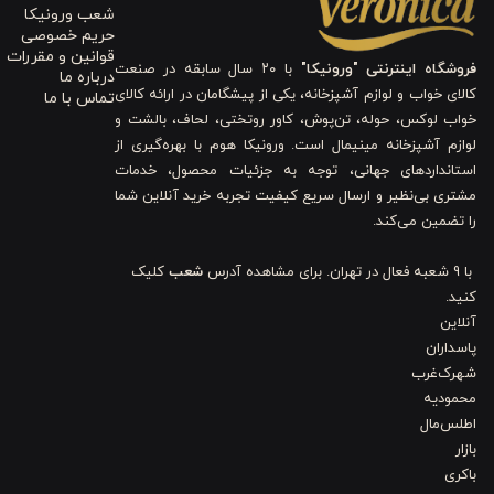
حس راحتی و تعادل داشته باشید. این ابعاد و وزن، امکان کاربری آسان و ج
شعب ورونیکا
حریم خصوصی
قوانین و مقررات
قابلیت شستشو و مقاومت
فروشگاه اینترنتی "ورونیکا"
با ۲۰ سال سابقه در صنعت
درباره ما
کالای خواب و لوازم آشپزخانه، یکی از پیشگامان در ارائه کالای
تماس با ما
این قاشق‌ها قابل شستشو در ماشین ظرفشویی هستند، که امر نظافت را بس
خواب لوکس، حوله، تن‌پوش، کاور روتختی، لحاف، بالشت و
لوازم آشپزخانه مینیمال است. ورونیکا هوم با بهره‌گیری از
استفاده در میزهای گرم و حجم‌های زیاد، مناسب می‌سازد. اما توجه دا
استانداردهای جهانی، توجه به جزئیات محصول، خدمات
وارد شود.
مشتری بی‌نظیر و ارسال سریع کیفیت تجربه خرید آنلاین شما
را تضمین می‌کند.
طراحی و ویژگی‌های خاص
با 9 شعبه فعال در تهران. برای مشاهده آدرس
شعب
کلیک
کنید.
طرح این محصول ساده و کلاسیک است، که ظاهر آن همیشه مدرن و زمان‌ن
آنلاین
ست هستند. این ویژگی‌ها عمر مفید محصول را افزایش می‌دهند و ظاهر آن را
پاسداران
شهرک‌غرب
با توجه به جزئیات ذکر شده، این ست قاشق‌ها، گزینه‌ای کاربردی و مطمئن 
محمودیه
به شمار می‌روند. این محصول می‌تواند در طول زمان، همراه مطمئن و هم
اطلس‌مال
بازار
دوام را اولویت قرار می‌دهند.
باکری