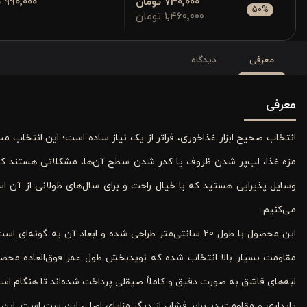
730٬000 تومان
990٬000 تومان
50
%
1٬460٬000 تومان
معرفی
دیدگاه
معرفی
انتخاب صحیح ابزار غذاخوری، فراتر از یک نیاز ساده است؛ این انتخاب مس
مزه غذا، لب‌پر شدن ظروف یا کدر شدن سطح آن‌ها، مشکلاتی هستند که ب
می‌کنیم.
این محصول با طول 20 سانتی‌متر طراحی شده و ابعاد آن ب
مقاومت بسیار بالا انتخاب شده که نویدبخش طول عمر فوق‌العاده محص
لبه‌های قاشق به صورت دقیق و کاملاً صیقلی پرداخت شده‌اند تا هنگام است
پایداری و مقاومت در برابر فشار، از دیگر مزایای اصلی این ست است. ای