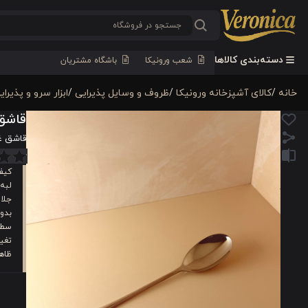
دسته‌بندی کالاها
شعب ورونیکا
باشگاه مشتریان
خانه
/
كالای آشپزخانه ورونیکا
/
ظروف و وسایل پذیرایی
/
ابزار سرو و پذیرای
قاشق غ
قاشق غذا 
کیف
لبه‌
جلا 
بدو
سطح
تغیی
ظاه