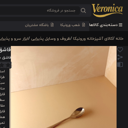
دسته‌بندی کالاها
شعب ورونیکا
باشگاه مشتریان
خانه
/
كالای آشپزخانه ورونیکا
/
ظروف و وسایل پذیرایی
/
ابزار سرو و پذیرای
قاشق م
قاشق مربا
است
طرا
سبک
منا
قابل
سطح
مقاو
قاب
هما
تمی