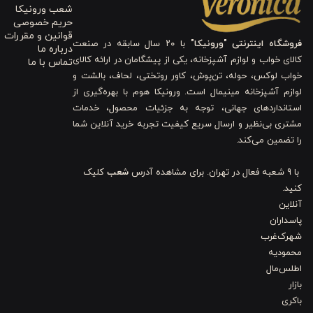
جنس این قاشق‌ها از استیل ضدزنگ است. این ماده بسیار مقاوم در برا
شعب ورونیکا
حریم خصوصی
حرارت مقاوم است و باعث می‌شود ظاهر براق و زیبای آن برای مدت زمان ط
قوانین و مقررات
فروشگاه اینترنتی "ورونیکا"
با ۲۰ سال سابقه در صنعت
درباره ما
کالای خواب و لوازم آشپزخانه، یکی از پیشگامان در ارائه کالای
تماس با ما
ابعاد (قطر/ ارتفاع)
خواب لوکس، حوله، تن‌پوش، کاور روتختی، لحاف، بالشت و
لوازم آشپزخانه مینیمال است. ورونیکا هوم با بهره‌گیری از
استانداردهای جهانی، توجه به جزئیات محصول، خدمات
کوچک و هم در ظرف‌های بزرگ به راحتی کار کنید. این ابعاد باعث شده است 
مشتری بی‌نظیر و ارسال سریع کیفیت تجربه خرید آنلاین شما
را تضمین می‌کند.
وزن
با 9 شعبه فعال در تهران. برای مشاهده آدرس
شعب
کلیک
کنید.
این قاشق‌ها دارای وزن متوسط و خوش‌دست هستند. طراحی ارگونومیک باعث
آنلاین
این قاشق‌ها ضد لک و در برابر خط و خش مقاوم هستند. ساختار بادوا
پاسداران
شهرک‌غرب
ماشین ظرفشویی را دارد که فرآیند نظافت را بسیار ساده و سریع می‌کند. م
محمودیه
کرده است.
اطلس‌مال
بازار
کاربردهای قاشق مربا و ترشی خوری استیل ورونیکا بسته 2 عددی 13 سانت
باکری