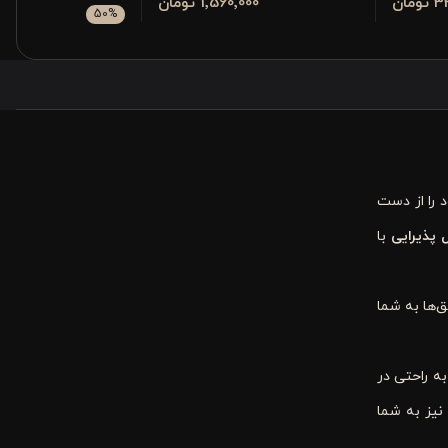
مان
1٬560٬000 تومان
٬000
50
%
280٬000
 را از دست
 پذیرایی
با
‌ها به شما
ه راحتی در
نیز به شما