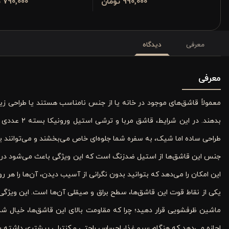
990٬000 تومان
790٬000 تومان
معرفی
دیدگاه
معرفی
معمولاً قاشق‌های موجود در خانه یا از جنس نامناسب هستند یا طراحی ز
بدهند. در این شرایط، قاشق مربا و ترشی استیل ورونیکا بسته ۲ عددی ۱۳ سانت به عنوان یک انتخاب ایده‌آل معرفی می‌شود. این
طراحی ساده اما شیک، به سفره شما جلوه‌ای خاص می‌بخشند و می‌توانند ی
جنس این قاشق‌ها از استیل ضدزنگ است که این ویژگی باعث می‌شود در بر
این امکان را می‌دهد که بتوانید بدون نگرانی از آسیب دیدن، آن‌ها را هر رو
یکی از نقاط قوت این قاشق‌ها، سطح براق و صیقلی آن‌ها است. این ویژگی 
ماشین ظرفشویی قرار دهید؛ چرا که مقاومت بالای این قاشق‌ها، خیال ش
اجازه می‌دهد که هنگام سرو غذا، احساس راحتی و کنترلی بیشتری داشته ب