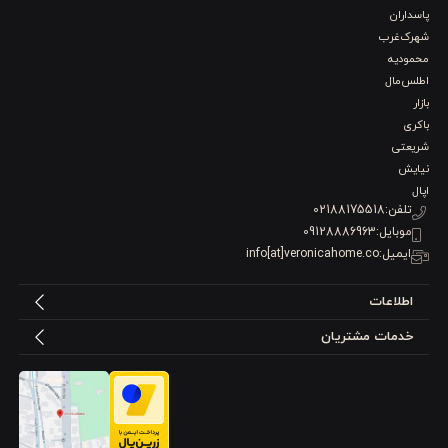
پاسداران
می‌شود
.
شهرک‌غرب
انتخاب یک
ظرف غذای باکیفیت
می‌تواند از هدررفت غذا
محمودیه
اطلس‌مال
جلوگیری کند، نظم بیشتری در حمل وعده‌های غذایی ایجاد کند و
بازار
باکری
به حفظ سلامت مواد غذایی کمک نماید. در مقابل، انتخاب
شریعتی
محصولات بی‌کیفیت ممکن است باعث نشت غذا، تغییر بو و طعم
نیایش
اپال
مواد، کاهش دوام محصول یا حتی ایجاد مشکلات بهداشتی شود
.
تلفن:
02188175518
موبایل:
09128886963
در این راهنمای جامع از کالای خواب ورونیکا، قصد داریم تمام
ایمیل:
info[at]veronicahome.co
نکات مهم درباره
ظروف نگهداری و حمل غذا
را بررسی کنیم؛ از
اطلاعات
انواع جنس‌ها و کاربردها گرفته تا معیارهای انتخاب بهترین لانچ
خدمات مشتریان
باکس برای محل کار، مدرسه، دانشگاه، سفر و استفاده روزمره
.
ظروف نگهداری و حمل غذا چیست و چه کاربردی
دارد؟