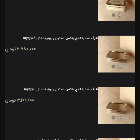
ظرف غذا یا لانچ باکس استیل ورونیکا مدل myajy09
2٬580٬000 تومان
ظرف غذا یا لانچ باکس استیل ورونیکا مدل myajy10
3٬100٬000 تومان