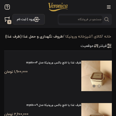
فیلترها
ورود | ثبت نام
فیلتر بر اساس قیمت
0
1900000
3200000
خانه
/
كالای آشپزخانه ورونیکا
/
ظروف نگهداری و حمل غذا (ظرف غذا)
فیلتر
موقعیت
فیلترها
موجودی
ظرف غذا یا لانچ باکس ورونیکا مدل mysk004
1٬900٬000 تومان
نمایش همه محصولات
فیلترکردن براساس تولید‌کننده
ورونیکاهوم
ظرف غذا یا لانچ باکس ورونیکا مدل mysk009
2٬600٬000 تومان