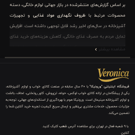
بر اساس گزارش‌های منتشرشده در بازار جهانی لوازم خانگی، دسته
محصولات مرتبط با
ظروف نگهداری مواد غذایی
و تجهیزات
آشپزخانه در سال‌های اخیر رشد قابل توجهی داشته است. افزایش
تمایل مردم به مصرف غذای خانگی، کاهش هزینه‌های خرید غذای
آماده و توجه بیشتر به سبک زندگی سالم باعث شده تقاضا برای
مشاهده بیشتر
محصولاتی مانند
لانچ باکس، ظرف غذا ضد نشت، ظرف غذای چند
طبقه و ظروف نگهداری غذا
افزایش پیدا کند
.
همچنین تحقیقات حوزه رفتار مصرف‌کننده نشان می‌دهد بسیاری
فروشگاه اینترنتی "ورونیکا"
با ۲۰ سال سابقه در صنعت کالای خواب و لوازم آشپزخانه،
از افراد هنگام انتخاب ظرف غذا، علاوه بر قیمت، به عواملی مانند
یکی از پیشگامان در ارائه کالای خواب لوکس، حوله، تن‌پوش، کاور روتختی، لحاف، بالشت
کیفیت جنس، قابلیت شستشو، حفظ دما، طراحی زیبا و امکان
و لوازم آشپزخانه مینیمال است. ورونیکا هوم با بهره‌گیری از استانداردهای جهانی، توجه به
جزئیات محصول، خدمات مشتری بی‌نظیر و ارسال سریع کیفیت تجربه خرید آنلاین شما را
استفاده در مایکروویو توجه می‌کنند. این موضوع نشان می‌دهد
تضمین می‌کند.
که یک
ظرف نگهداری غذا
تنها یک وسیله ساده برای جابه‌جایی
با 9 شعبه فعال در تهران. برای مشاهده آدرس
شعب
کلیک کنید.
مواد غذایی نیست، بلکه بخشی از سبک زندگی روزانه محسوب
آنلاین