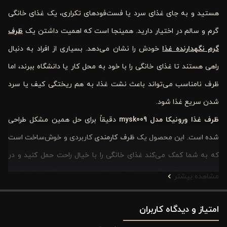
هستید و به جای غذای سرد یا فست‌فودهای تکراری، یک غذای خانگی
گرم و سالم در اختیار دارید. همینجا است که اهمیت داشتن یک
ظرف
گرم نگهدارنده غذا
خودش را نشان می‌دهد. بسیاری از افراد به دنبال
راهی هستند تا غذای خانگی را با خود به محل کار یا دانشگاه ببرند، اما
ظرف نامناسب می‌تواند باعث نشت غذا، به هم ریختگی کیف یا سرد
شدن سریع غذا شود.
ظرف غذا ورونیکا مدل
mysk009
دقیقاً برای حل همین مشکل طراحی
شده است. این محصول یک
ظرف کارمندی
کاربردی و خوش‌ساخت است
که به شما کمک می‌کند غذای خانگی را با خیال راحت حمل کنید و در
زمان مناسب آن را گرم و میل کنید. طراحی جمع‌وجور، قفل چفتی ایمن
مشاهده بیشتر
و وجود جداکننده داخلی باعث شده این
ظرف غذا
به یکی از انتخاب‌های
امتیاز و دیدگاه کاربران
محبوب برای کارمندان، دانشجویان و حتی دانش‌آموزان تبدیل شود.
در واقع این محصول چیزی فراتر از یک ظرف معمولی است؛ یک همراه