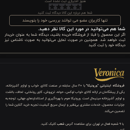
هنوز امتیازی ثبت نشده است.
روزانه برای زمان ناهار شماست. همراهی که کمک می‌کند هرجا هستید،
شما هم درباره این کالا دیدگاه ثبت کنید
از طعم واقعی غذای خانگی لذت ببرید. اگر به دنبال یک
ظرف کارمندی
تنها کاربران عضو می توانند بررسی خود را بنویسند
شما هم می‌توانید در مورد این کالا نظر دهید.
باکیفیت
هستید که هم کاربردی باشد و هم ظاهر خوبی داشته باشد،
اگر این محصول را قبلا از فروشگاه خریده باشید، دیدگاه شما به عنوان خریدار
این مدل می‌تواند همان انتخابی باشد که مدت‌ها دنبالش بوده‌اید.
ثبت خواهد شد. همچنین در صورت تمایل می‌توانید به صورت ناشناس نیز
دیدگاه خود را ثبت کنید
مشخصات فنی
ظرف غذا یا لانچ باکس ورونیکا مدل
mysk009
طراحی و ابعاد استاندارد
فروشگاه اینترنتی "ورونیکا"
با ۲۰ سال سابقه در صنعت کالای خواب و لوازم آشپزخانه،
ظرف غذا ورونیکا مدل
mysk009
با ابعاد تقریبی 20×11×7 سانتی‌متر
یکی از پیشگامان در ارائه کالای خواب لوکس، حوله، تن‌پوش، کاور روتختی، لحاف، بالشت
طراحی شده است. این اندازه باعث می‌شود ظرف به اندازه کافی جادار
و لوازم آشپزخانه مینیمال است. ورونیکا هوم با بهره‌گیری از استانداردهای جهانی، توجه به
جزئیات محصول، خدمات مشتری بی‌نظیر و ارسال سریع کیفیت تجربه خرید آنلاین شما را
باشد تا یک وعده غذایی کامل در آن قرار بگیرد، اما در عین حال فضای
تضمین می‌کند.
زیادی از کیف یا کوله‌پشتی شما اشغال نکند. طراحی جمع‌وجور آن باعث
با 9 شعبه فعال در تهران. برای مشاهده آدرس
شعب
کلیک کنید.
شده این
ظرف کارمندی
برای استفاده روزانه بسیار مناسب باشد. شما