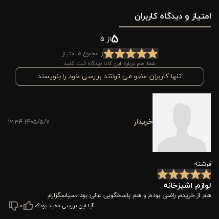
امتیاز و دیدگاه کاربران
تا هم سبک باشد و هم مقاومت خوبی در برابر حرارت و شستشو داشته
باشد. این ترکیب باعث می‌شود سینی در برابر استفاده مداوم دوام
5
از 5
بیشتری داشته باشد و در عین حال ظاهر تمیز و مدرنی را به میز
از مجموع 5 امتیاز
شما هم درباره این کالا دیدگاه ثبت کنید
پذیرایی شما اضافه کند.
تنها کاربران عضو می توانند بررسی خود را بنویسند
ابعاد کاربردی این سینی باعث شده برای استفاده‌های مختلف مناسب
باشد؛ نه آن‌قدر بزرگ که دست‌وپاگیر شود و نه آن‌قدر کوچک که
کاربرد محدودی داشته باشد. طراحی مستطیلی و ساده آن هم باعث
خریدار
1405/5/7 12:34
می‌شود به راحتی با انواع ظروف و سبک‌های دکور آشپزخانه هماهنگ
شود.
فرشته
اگر به دنبال یک سینی کاربردی، سبک و در عین حال شیک برای
لوازم اشپزخانه
استفاده روزمره یا پذیرایی هستید، این مدل از برند ورونیکا می‌تواند
هم از خریدم راضی بودم و هم پاسخگویی عالی بود ،سپاسگزارم
همان چیزی باشد که به دنبالش بوده‌اید.
آیا این بررسی مفید بود؟
0
0