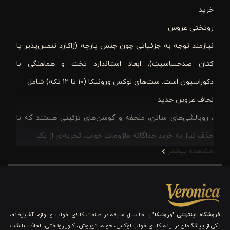
خرید
روتختی عروس
نیازمند توجه به جزئیاتی چون جنس پارچه (ژاکارد تنفس‌پذیر یا
کتان ضدحساسیت)، ابعاد استاندارد تخت و هماهنگی با
دکوراسیون است. ست‌های لوکس ورونیکا (۱۰ تا ۱۲ تکه) شامل
لحاف عروس جدید
، روبالشی‌های ساتن، ملحفه و کوسن‌های تزئینی هستند که با
حذف نیاز به خرید جداگانه ملزومات خواب، تجربه‌ای از یک
مشاهده بیشتر
سرویس رختخواب عروس
کامل، ارگونومیک و مجلل را ارائه می‌دهند.
انتخاب
روتختی عروس
، یکی از مهم‌ترین تصمیمات در تهیه
جهیزیه است. با افزایش تنوع طرح‌ها و جنس‌ها، عروس‌خانم‌ها
فروشگاه اینترنتی "ورونیکا"
با ۲۰ سال سابقه در صنعت کالای خواب و لوازم آشپزخانه،
می‌توانند از میان مدل‌های متنوع، بهترین را برای خود برگزینند.
یکی از پیشگامان در ارائه کالای خواب لوکس، حوله، تن‌پوش، کاور روتختی، لحاف، بالشت