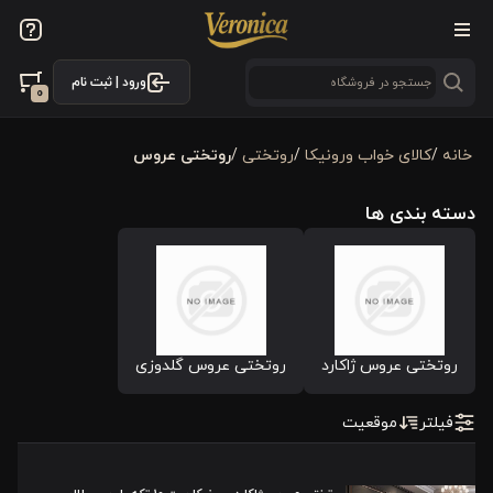
فیلترها
ورود | ثبت نام
فیلتر بر اساس قیمت
0
72300000
86000000
خانه
/
کالای خواب ورونیکا
/
روتختی
/
روتختی عروس
فیلترها
دسته بندی ها
موجودی
نمایش همه محصولات
روتختی عروس ژاکارد
روتختی عروس گلدوزی
فیلترکردن براساس تولید‌کننده
ورونیکا
فیلتر
موقعیت