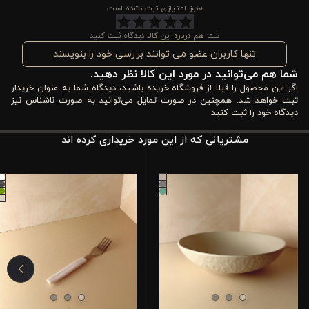
ساده و کاربردی ساخته شده تا هم برای استفاده روزمره مناسب باشد و
هنوز امتیازی ثبت نشده است.
هم در مهمانی‌ها جلوه خوبی روی میز غذا داشته باشد. تیغه استیل
شما هم درباره این کالا دیدگاه ثبت کنید
مقاوم در کنار دسته پلاستیکی خوش‌دست باعث شده این کارد تعادل
تنها کاربران عضو می توانند بررسی خود را بنویسند
شما هم می‌توانید در مورد این کالا نظر دهید.
خوبی بین دوام، زیبایی و راحتی ایجاد کند.
اگر این محصول را قبلا از فروشگاه خریده باشید، دیدگاه شما به عنوان خریدار
از طرف دیگر، طراحی مدرن و رنگ‌بندی متنوع آن باعث می‌شود به
ثبت خواهد شد. همچنین در صورت تمایل می‌توانید به صورت ناشناس نیز
دیدگاه خود را ثبت کنید
راحتی با انواع سرویس‌های غذاخوری و دکور میز هماهنگ شود. اگر به
مشتریانی که از این مورد خریداری کرده اند
دنبال کاردی هستید که هم کیفیت مناسبی داشته باشد و هم در
استفاده طولانی‌مدت شما را راضی نگه دارد، این مدل از برند ورونیکا
می‌تواند گزینه‌ای قابل اعتماد برای آشپزخانه شما باشد. گاهی یک
انتخاب ساده در کالای آشپزخانه می‌تواند تجربه غذا خوردن را تغییر
دهد. شاید وقت آن رسیده باشد که به سرویس کارد میز غذای خود
کمی توجه بیشتری نشان دهید.
کاربردهای کارد غذاخوری 6 نفره ورونیکا مدل مدرن دسته