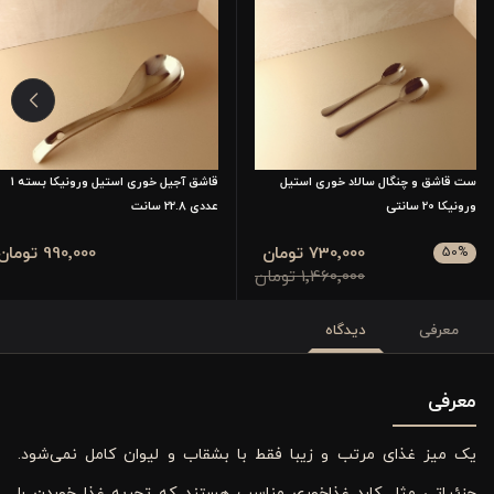
ست قاشق و چنگال سالاد خوری استیل
قاشق آجیل خوری استیل ورونیکا بسته 1
ورونیکا 20 سانتی
عددی 22.8 سانت
730٬000 تومان
990٬000 تومان
50
%
1٬460٬000 تومان
معرفی
دیدگاه
معرفی
یک میز غذای مرتب و زیبا فقط با بشقاب و لیوان کامل نمی‌شود.
جزئیاتی مثل کارد غذاخوری مناسب هستند که تجربه غذا خوردن را