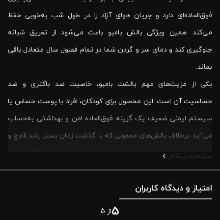
فوق‌العاده‌ای دارد و جریان هوای آزاد را در طول شب به‌خوبی حفظ
می‌کند. همین ویژگی بالش بامبو باعث می‌شود از تعریق شبانه
جلوگیری کند و دمای سر و گردن شما در تمام فصول سال متعادل باقی
بماند.
یکی از مزیت‌های مهم بالشت بامبو، خاصیت ضد باکتری و ضد
حساسیت آن است. این محصول برای کودکان، افراد با پوست حساس یا
سیستم ایمنی ضعیف یک گزینه فوق‌العاده امن و بهداشتی به‌حساب
می‌آید. برخلاف بالش‌های معمولی که با گذشت زمان بستر رشد قارچ و
باکتری می‌شوند، الیاف بامبو به‌طور طبیعی در برابر میکروارگانیسم‌ها
مشاهده بیشتر
مقاوم هستند.
امتیاز و دیدگاه کاربران
روکش بسیار نرم و لطیف این بالش از پارچه‌ای با بافت لطیف و
ضدحساسیت تهیه شده که در تماس با پوست، حس آرامش و لوکس
5
از 5