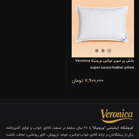
قابل استفاده برای کودکان، سالمندان و افراد با سیستم ایمنی
ضعیف
طراحی لاکچری، لوکس و مینیمال
تولید شده با فناوری سبز و دوست‌دار محیط زیست
فرق بالش بامبو با بالش‌های معمولی چیست؟
بالش بامبو ورونیکا با استفاده از الیاف ۱۰۰٪ طبیعی بامبو، تجربه‌ای
متفاوت از خواب سالم و آرام را برایتان فراهم می‌کند. این نوع بالش
بالش پر سوپر لوکس ورونیکا Veronica
نه‌تنها سبک و تنفس‌پذیر است، بلکه به دلیل خاصیت آنتی‌باکتریال،
super luxury feather pillow
ضدقارچ و ضدحساسیت بودن، گزینه‌ای ایده‌آل برای پوست‌های حساس
7٬900٬000 تومان
و افراد مبتلا به آلرژی محسوب می‌شود.
در جدول زیر بالش لوکس
بامبو و بالش معمولی مقایسه شده اند:
ویژگی‌ها
بالشت بامبو ورونیکا
بالش‌های معمولی
۱۰۰٪ طبیعی (الیاف
مصنوعی (پلی‌استر،
جنس الیاف
بامبو)
فوم یا پنبه‌ صنعتی)
فروشگاه اینترنتی "ورونیکا"
با ۲۰ سال سابقه در صنعت کالای خواب و لوازم آشپزخانه،
بسیار بالا؛ گردش آزاد
کم؛ منجر به تعریق
تنفس‌پذیری
یکی از پیشگامان در ارائه کالای خواب لوکس، حوله، تن‌پوش، کاور روتختی، لحاف، بالشت
هوا
شبانه