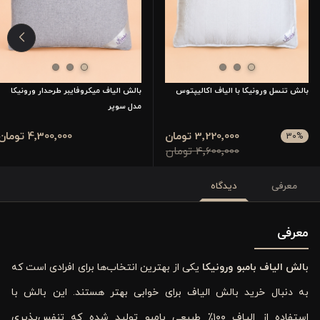
بالش تنسل ورونیکا با الیاف اکالیپتوس
بالش الیاف میکروفایبر طرحدار ورونیکا
مدل سوپر
3٬220٬000 تومان
4٬300٬000 تومان
30
%
4٬600٬000 تومان
معرفی
دیدگاه
معرفی
ب
الش الیاف بامبو ورونیکا
یکی از بهترین انتخاب‌ها برای افرادی است که
به دنبال خرید بالش الیاف برای خوابی بهتر هستند. این بالش با
استفاده از الیاف ۱۰۰٪ طبیعی بامبو تولید شده که تنفس‌پذیری