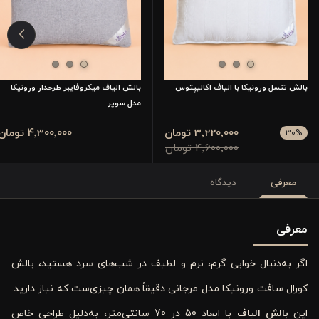
بالش تنسل ورونیکا با الیاف اکالیپتوس
بالش الیاف میکروفایبر طرحدار ورونیکا
مدل سوپر
3٬220٬000 تومان
4٬300٬000 تومان
30
%
4٬600٬000 تومان
معرفی
دیدگاه
معرفی
اگر به‌دنبال خوابی گرم، نرم و لطیف در شب‌های سرد هستید، بالش
کورال سافت ورونیکا مدل مرجانی دقیقاً همان چیزی‌ست که نیاز دارید.
این
بالش الیاف
با ابعاد 50 در 70 سانتی‌متر، به‌دلیل طراحی خاص