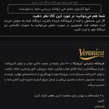
شما هم درباره این کالا دیدگاه ثبت کنید
پوست ایجاد می‌کند.
تنها کاربران عضو می توانند بررسی خود را بنویسند
شما هم می‌توانید در مورد این کالا نظر دهید.
2. الیاف داخلی میکروژل ضد حساسیت:
اگر این محصول را قبلا از فروشگاه خریده باشید، دیدگاه شما به عنوان خریدار
ثبت خواهد شد. همچنین در صورت تمایل می‌توانید به صورت ناشناس نیز
دیدگاه خود را ثبت کنید
داخل بالش از
الیاف میکروژل
استفاده شده که سبک، نرم،
ضد
حساسیت
و پف‌دار هستند. این ترکیب به شما کمک می‌کند خوابی
عمیق، آرام و بدون واکنش آلرژیک داشته باشید.
3. ساختار نرم و ارتجاعی با پشتیبانی مناسب:
فروشگاه اینترنتی "ورونیکا"
با ۲۰ سال سابقه در صنعت کالای خواب و لوازم آشپزخانه،
یکی از پیشگامان در ارائه کالای خواب لوکس، حوله، تن‌پوش، کاور روتختی، لحاف، بالشت
ساختار بالش به گونه‌ای طراحی شده که به خوبی با فرم سر و گردن
و لوازم آشپزخانه مینیمال است. ورونیکا هوم با بهره‌گیری از استانداردهای جهانی، توجه به
جزئیات محصول، خدمات مشتری بی‌نظیر و ارسال سریع کیفیت تجربه خرید آنلاین شما را
هماهنگ می‌شود. در عین نرمی، پشتیبانی لازم را فراهم می‌کند و برای
تضمین می‌کند.
خواب‌های طولانی مناسب است.
با 9 شعبه فعال در تهران. برای مشاهده آدرس
شعب
کلیک کنید.
4. وزن سبک و قابل حمل برای استفاده روزمره:
آنلاین
پاسداران