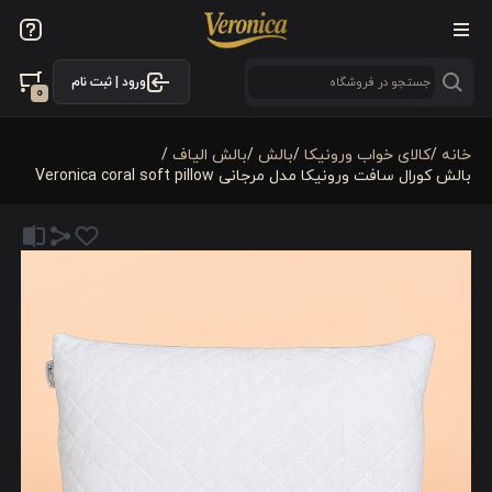
ورود | ثبت نام
0
خانه
/
کالای خواب ورونیکا
/
بالش
/
بالش الیاف
/
بالش کورال سافت ورونیکا مدل مرجانی Veronica coral soft pillow