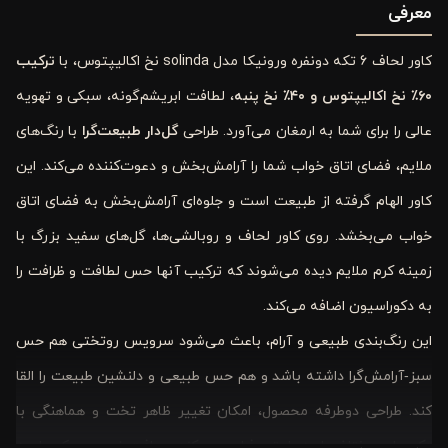
معرفی
کاور لحاف 6 تکه دونفره ورونیکا مدل solinda نخ اکالیپتوس، با
ترکیب
۶۰٪ نخ اکالیپتوس و ۴۰٪ نخ پنبه
، لطافت ابریشم‌گونه، سبکی و تهویه
عالی را برای شما به ارمغان می‌آورد. طراحی
گل‌دار طبیعت‌گرا
با رنگ‌های
ملایم، فضای اتاق خواب شما را آرامش‌بخش و دعوت‌کننده می‌کند. این
کاور الهام گرفته از طبیعت است و جلوه‌ای آرامش‌بخش به فضای اتاق
خواب می‌بخشد. روی کاور لحاف و روبالشی‌ها، گل‌های سفید بزرگ با
زمینه کرم ملایم دیده می‌شوند که ترکیب آنها حس لطافت و ظرافت را
به دکوراسیون اضافه می‌کند.
این رنگ‌بندی طبیعی و آرام، باعث می‌شود سرویس روتختی هم حس
سبز‑آرامش‌گرا داشته باشد و هم حس طبیعی و دلنشین طبیعت را القا
کند. طراحی دوطرفه محصول، امکان تغییر ظاهر تخت و هماهنگی با
دکورهای مختلف را به راحتی فراهم می‌کند و بافت نرم و سبک پارچه