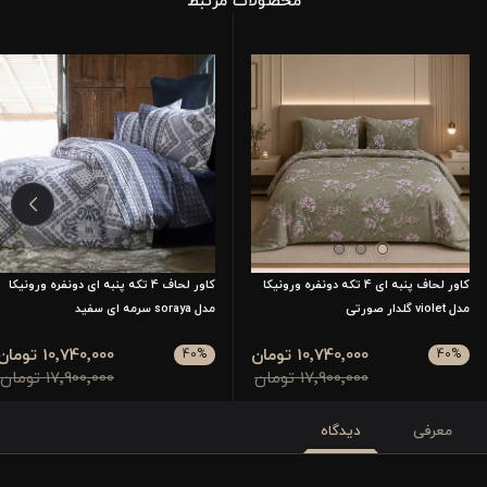
محصولات مرتبط
کاور لحاف پنبه ای 4 تکه دونفره ورونیکا
کاور لحاف 4 تکه پنبه ای دونفره ورونیکا
مدل violet گلدار صورتی
مدل soraya سرمه ای سفید
10٬740٬000 تومان
10٬740٬000 تومان
40
%
40
%
17٬900٬000 تومان
17٬900٬000 تومان
معرفی
دیدگاه