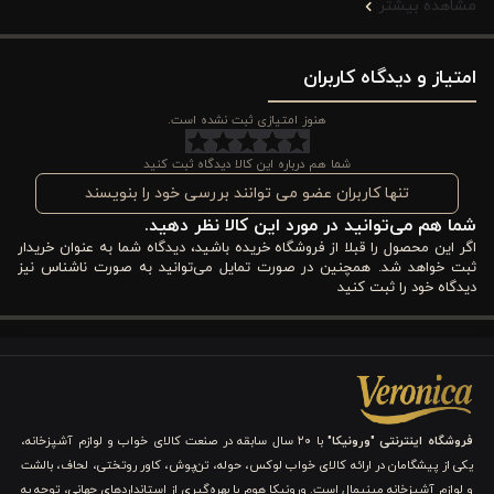
مشاهده بیشتر
اکالیپتوس، تجربه‌ای لطیف و دلپذیر از خواب را ایجاد می‌کند.
امتیاز و دیدگاه کاربران
یکی از ویژگی‌های برجسته این سرویس،
ظاهر دو رو
آن است: یک طرف
گل‌دار و یک طرف ساده که امکان تغییر دکور تخت بر اساس حال و
هنوز امتیازی ثبت نشده است.
هوای روز را به شما می‌دهد. همچنین
کاور زیپ‌دار
، شست‌وشو و
شما هم درباره این کالا دیدگاه ثبت کنید
جایگذاری لحاف را آسان کرده است. این سرویس شامل
ملحفه روی
تنها کاربران عضو می توانند بررسی خود را بنویسند
شما هم می‌توانید در مورد این کالا نظر دهید.
تشک، کاور لحاف، دو روبالشی ساده و دو دوروبالشی طرحدار
است که
اگر این محصول را قبلا از فروشگاه خریده باشید، دیدگاه شما به عنوان خریدار
هماهنگی کامل را برای تخت دونفره سایزهای ۱۶۰ و ۱۸۰ سانتی‌متر ایجاد
ثبت خواهد شد. همچنین در صورت تمایل می‌توانید به صورت ناشناس نیز
دیدگاه خود را ثبت کنید
می‌کند.
ویژگی های کاور لحاف 6 تکه دونفره ورونیکا مدل solinda
نخ اکالیپتوس
کاور لحاف ۶ تکه دونفره ورونیکا مدل Solinda
ترکیبی از
طراحی زیبا،
فروشگاه اینترنتی "ورونیکا"
با ۲۰ سال سابقه در صنعت کالای خواب و لوازم آشپزخانه،
یکی از پیشگامان در ارائه کالای خواب لوکس، حوله، تن‌پوش، کاور روتختی، لحاف، بالشت
کیفیت پارچه و راحتی استفاده
است که تجربه‌ای متفاوت از خواب آرام
و لوازم آشپزخانه مینیمال است. ورونیکا هوم با بهره‌گیری از استانداردهای جهانی، توجه به