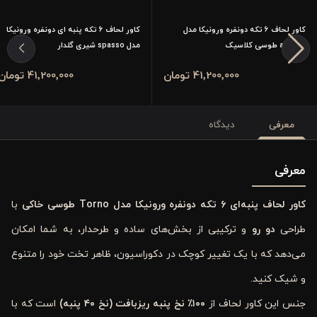
کاور لحاف 6 تکه دونفره ورونیکا مدل
کاور لحاف ۶ تکه پنبه ای دونفره ورونیکا
arthura طوسی کلاسیک
مدل spasso شیری گلدار
41٬200٬000 تومان
41٬200٬000 تومان
معرفی
دیدگاه
معرفی
کاور لحاف پنبه‌ای ۶ تکه دونفره ورونیکا مدل Torno طوسی خاکی
با
طراحی
دو رو
و ترکیبی از بخش‌های ساده و طرحدار، به شما امکان
می‌دهد که با یک تغییر کوچک در دکوراسیون، ظاهر تخت خود را متنوع
و شیک کنید.
جنس این کاور لحاف از
۱۰۰٪ نخ پنبه ریزبافت (نخ ۴۰ پنبه)
است که با