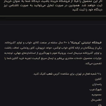
مزایا و ویژگی‌ های کاور لحاف پنبه ای ورونیکا مدل torno
اگر این محصول را قبلا از فروشگاه خریده باشید، دیدگاه شما به عنوان خریدار
طوسی خاکی
ثبت خواهد شد. همچنین در صورت تمایل می‌توانید به صورت ناشناس نیز
دیدگاه خود را ثبت کنید
با انتخاب
کاور لحاف پنبه‌ای ۶ تکه دونفره ورونیکا مدل Torno طوسی
خاکی
، شما یک تجربه خواب راحت، بهداشتی و شیک خواهید داشت.
این محصول با ترکیب
جنس مرغوب، طراحی کاربردی و دوام بالا
، همه
نیازهای شما برای یک سرویس خواب کامل را برآورده می‌کند.
فروشگاه اینترنتی "ورونیکا"
با ۲۰ سال سابقه در صنعت کالای خواب و لوازم آشپزخانه،
یکی از پیشگامان در ارائه کالای خواب لوکس، حوله، تن‌پوش، کاور روتختی، لحاف، بالشت
۱. جنس پارچه ۱۰۰٪ نخ پنبه ریزبافت
و لوازم آشپزخانه مینیمال است. ورونیکا هوم با بهره‌گیری از استانداردهای جهانی، توجه به
جزئیات محصول، خدمات مشتری بی‌نظیر و ارسال سریع کیفیت تجربه خرید آنلاین شما را
تضمین می‌کند.
این کاور لحاف دونفره از
نخ پنبه ۴۰ ریزبافت
ساخته شده است که
حس نرمی و لطافت بی‌نظیری به پوست شما می‌دهد. نخ پنبه با
با 9 شعبه فعال در تهران. برای مشاهده آدرس
شعب
کلیک کنید.
آنلاین
تنفس‌پذیری بالا
، گردش هوا را ممکن می‌کند و باعث می‌شود که در
پاسداران
تمام فصول سال از خواب راحتی بهره‌مند شوید.
شهرک‌غرب
محمودیه
همچنین این نوع الیاف،
سازگار با پوست بدن
است و حتی برای افرادی
اطلس‌مال
بازار
که پوست حساس دارند، هیچ‌گونه تحریک یا آلرژی ایجاد نمی‌کند. این