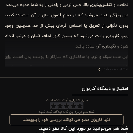
لطافت و
تنفس‌پذیری بالا
، حس نرمی و راحتی را به شما هدیه می‌دهد.
این ویژگی باعث می‌شود که در تمام
فصول سال
از آن استفاده کنید،
بدون نگرانی از تعریق یا احساس گرمای بیش از حد. همچنین وجود
زیپ کاربردی
باعث می‌شود که
بستن کاور لحاف آسان و مرتب
انجام
شود و نگهداری آن ساده باشد.
این ست
سبک و نرم
، با ساختاری که سازگار با پوست بدن است، برای
افراد با حساسیت‌های پوستی نیز مناسب است و هیچگونه تحریک یا
مشاهده بیشتر
حساسیتی ایجاد نمی‌کند. از دیگر مزایای آن می‌توان به
دوام بالا در
برابر شست‌وشوی مکرر
،
امتیاز و دیدگاه کاربران
حفظ کیفیت بافت پارچه
و امکان
شست‌وشو با
ماشین لباسشویی تا دمای ۳۰ درجه سانتی‌گراد
اشاره کرد. گردش
هنوز امتیازی ثبت نشده است.
مناسب هوا در بافت پارچه نیز مانع از رشد باکتری‌ها و حفظ بهداشت
شما هم درباره این کالا دیدگاه ثبت کنید
خواب شما می‌شود.
تنها کاربران عضو می توانند بررسی خود را بنویسند
شما هم می‌توانید در مورد این کالا نظر دهید.