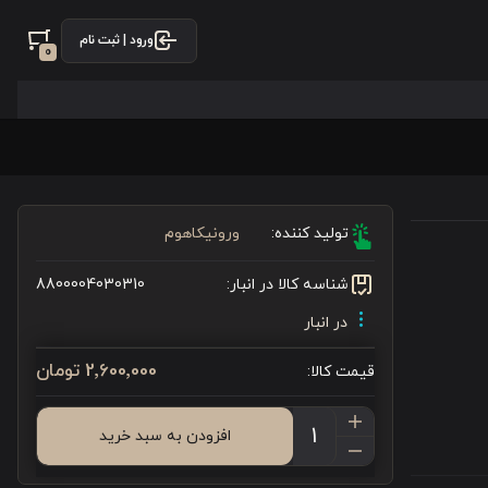
ورود | ثبت نام
0
تولید کننده:
ورونیکاهوم
شناسه کالا در انبار:
8800004030310
در انبار
2٬600٬000 تومان
قیمت کالا:
افزودن به سبد خرید