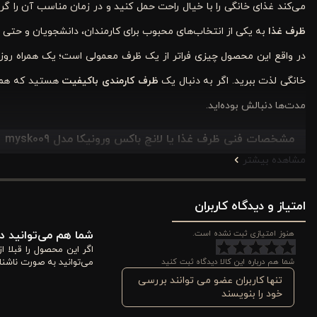
می‌کند غذای خانگی را با خیال راحت حمل کنید و در زمان مناسب آن را گ
ظرف غذا
به یکی از انتخاب‌های محبوب برای کارمندان، دانشجویان و حتی 
در واقع این محصول چیزی فراتر از یک ظرف معمولی است؛ یک همراه روزا
خانگی لذت ببرید. اگر به دنبال یک
ظرف کارمندی باکیفیت
هستید که هم ک
مدت‌ها دنبالش بوده‌اید.
مشخصات فنی
ظرف غذا یا لانچ باکس ورونیکا مدل
mysk009
مشاهده بیشتر
طراحی و ابعاد استاندارد
ظرف غذا ورونیکا مدل
mysk009
با ابعاد تقریبی 20×1
امتیاز و دیدگاه کاربران
کامل در آن قرار بگیرد، اما در عین حال فضای زیادی از کیف یا کوله‌پش
هنوز امتیازی ثبت نشده است.
شما هم می‌توانید در
اگر این محصول را قبلا 
بسیار مناسب باشد. شما می‌توانید آن را به راحتی در کیف خود قرار دهید و
شما هم درباره این کالا دیدگاه ثبت کنید
می‌توانید به صورت ناشنا
تنها کاربران عضو می توانند بررسی
جنس بدنه و کیفیت ساخت
خود را بنویسند