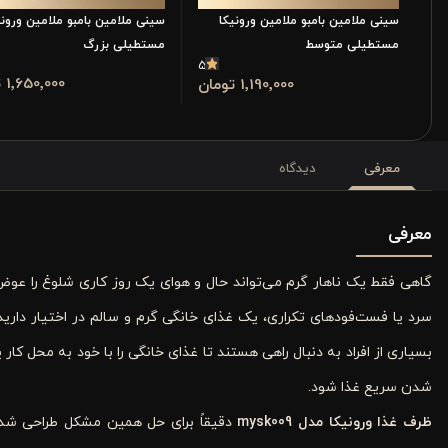
سینی ملامین بامبو ملامین ورونیکا
سینی ملامین بامبو ملامین ورونی
مستطیلی متوسط
مستطیلی بزرگ
5
1٬650٬000 تومان
1٬190٬000 تومان
معرفی
دیدگاه
معرفی
گاهی فقط یک ناهار گرم می‌تواند حال و هوای یک روز کاری شلوغ را عوض
سرد یا فست‌فودهای تکراری، یک غذای خانگی گرم و سالم در اختیار دا
بسیاری از افراد به دنبال راهی هستند تا غذای خانگی را با خود به محل کا
شدن سریع غذا شود.
ظرف غذا ورونیکا مدل
mysk009
دقیقاً برای حل همین مشکل طراحی ش