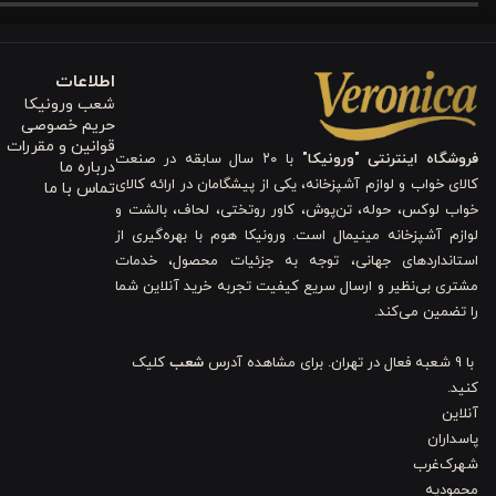
بدنه این
ظرف غذا
از پلاستیک باکیفیت ساخته شده است که در برابر ا
مناسبی دارد و در برابر ضربات معمولی یا جابه‌جایی‌های روزانه آسیب ن
اطلاعات
بتوان از آن برای نگهداری انواع غذاهای گرم یا سرد استفاده کرد.
شعب ورونیکا
حریم خصوصی
درب قفل‌دار و سیستم ضد نشت
قوانین و مقررات
فروشگاه اینترنتی "ورونیکا"
با ۲۰ سال سابقه در صنعت
درباره ما
کالای خواب و لوازم آشپزخانه، یکی از پیشگامان در ارائه کالای
تماس با ما
یکی از مهم‌ترین ویژگی‌های
ظرف غذا ورونیکا مدل
mysk009
درب قفل‌دا
خواب لوکس، حوله، تن‌پوش، کاور روتختی، لحاف، بالشت و
می‌دارند. این ویژگی کمک می‌کند تا هنگام حمل ظرف داخل کیف، هیچ
لوازم آشپزخانه مینیمال است. ورونیکا هوم با بهره‌گیری از
استانداردهای جهانی، توجه به جزئیات محصول، خدمات
اعتماد
تبدیل شود که می‌توانید با خیال راحت غذاهای مختلف را در آن حمل
مشتری بی‌نظیر و ارسال سریع کیفیت تجربه خرید آنلاین شما
را تضمین می‌کند.
اقلام همراه و طراحی داخلی
با 9 شعبه فعال در تهران. برای مشاهده آدرس
شعب
کلیک
این
ظرف گرم نگهدارنده غذا
شامل چند بخش کاربردی است؛ بدنه اصلی، درب
کنید.
مختلف را از هم جدا نگه دارید. برای مثال می‌توانید برنج را در یک بخش
آنلاین
پاسداران
مرتب‌تر و اشتهابرانگیزتر باشد.
شهرک‌غرب
محمودیه