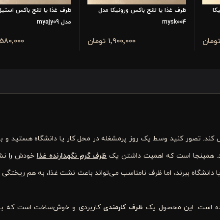
کا
ظرف غذا یا لانچ باکس ورونیکا مدل
ظرف غذا یا لانچ باکس استیل
mysk004
مدل myajy09
1٬900٬000 تومان
2٬580٬000 تو
 کند. تصور کنید وسط یک روز پرمشغله در محل کار یا دانشگاه هستید و ب
رید. همینجا است که اهمیت داشتن یک
ظرف گرم نگهدارنده غذا
خودش را نشا
ر یا دانشگاه ببرند، اما ظرف نامناسب می‌تواند باعث نشت غذا، به هم ریختگی
ده است. این محصول یک
ظرف کارمندی
کاربردی و خوش‌ساخت است که ب