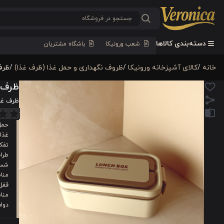
دسته‌بندی کالاها
شعب ورونیکا
باشگاه مشتریان
خانه
/
كالای آشپزخانه ورونیکا
/
ظروف نگهداری و حمل غذا (ظرف غذا)
/
ظرف 
ظرف غذ
ظرف غذا ی
حمل
غذای
تفک
طراح
شست
منا
قفل
منا
دوام