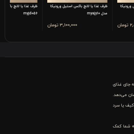
 ورونیکا
ظرف غذا یا لانچ باکس استیل ورونیکا
ظرف غذا یا لانچ باکس ور
مدل myajy10
myjd056
مان
3٬100٬000 تومان
200٬000
ه جای غذای
ن می‌دهد.
 کیف یا سرد
ه شما کمک