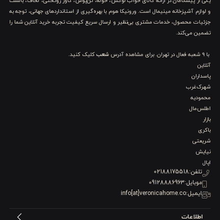
یکی از پیشگامان در ارائه کالای خواب لوکس، حوله، تن‌پوش، کاور روتختی، لحاف، بالشت
و لوازم آشپزخانه مینیمال است. ورونیکا هوم با بهره‌گیری از استانداردهای جهانی، توجه به
جزئیات محصول، خدمات مشتری بی‌نظیر و ارسال سریع کیفیت تجربه خرید آنلاین شما را
تضمین می‌کند.
با 9 شعبه فعال در تهران. برای مشاهده آدرس
شعب
کلیک کنید.
آنلاین
پاسداران
شهرک‌غرب
محمودیه
اطلس‌مال
بازار
باکری
شریعتی
نیایش
اپال
تلفن:
02188175518
موبایل:
09128886963
ایمیل:
info[at]veronicahome.co
اطلاعات