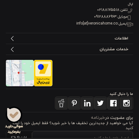
اپال
تلفن:
02188175518
موبایل:
09128886963
ایمیل:
info[at]veronicahome.co
اطلاعات
خدمات مشتریان
ما را دنبال کنید
برای عضویت در
خبرنامه
آیا می خواهید از جدید‌ترین تخفیف‌ ها با‌ خبر شوید؟ فقط ایمیل خود را ثبت
کنید
اشتراک