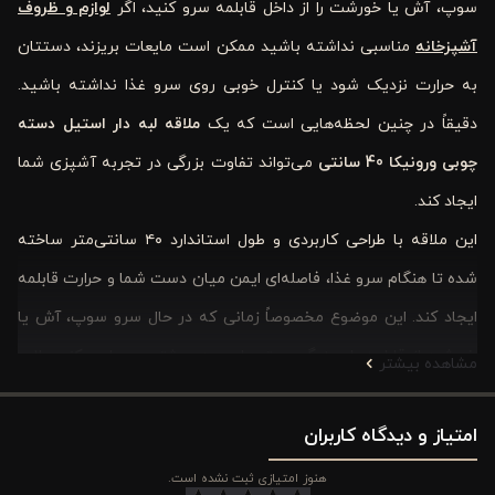
سوپ، آش یا خورشت را از داخل قابلمه سرو کنید، اگر
لوازم و ظروف
آشپزخانه
مناسبی نداشته باشید ممکن است مایعات بریزند، دستتان
به حرارت نزدیک شود یا کنترل خوبی روی سرو غذا نداشته باشید.
دقیقاً در چنین لحظه‌هایی است که یک
ملاقه لبه دار استیل دسته
چوبی ورونیکا 40 سانتی
می‌تواند تفاوت بزرگی در تجربه آشپزی شما
ایجاد کند.
این ملاقه با طراحی کاربردی و طول استاندارد ۴۰ سانتی‌متر ساخته
شده تا هنگام سرو غذا، فاصله‌ای ایمن میان دست شما و حرارت قابلمه
ایجاد کند. این موضوع مخصوصاً زمانی که در حال سرو سوپ، آش یا
خورشت از قابلمه‌های بزرگ هستید اهمیت بیشتری پیدا می‌کند. علاوه
مشاهده بیشتر
بر این، طراحی لبه‌دار ملاقه باعث می‌شود مایعات بهتر کنترل شوند و
امتیاز و دیدگاه کاربران
احتمال ریختن غذا روی اجاق یا ظرف سرو کاهش پیدا کند.
دسته چوبی این محصول نیز یکی از نکات مهم در طراحی آن است.
هنوز امتیازی ثبت نشده است.