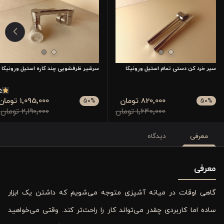
سیر خرد کن دستی تمام استیل ورونیکا
سرشیر ظرفشویی چند کاره استیل ورونیکا
5
820٬000 تومان
1٬095٬000 تومان
50
%
50
%
1٬640٬000 تومان
2٬190٬000 تومان
معرفی
دیدگاه
معرفی
گاهی اوقات در میانه آشپزی متوجه می‌شویم که داشتن یک ابزار
ساده اما کاربردی چقدر می‌تواند کار را راحت‌تر کند. وقتی می‌خواهید