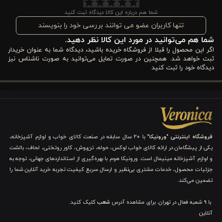
چوب به طور طبیعی انتقال حرارت کمی دارد و همین ویژگی کمک
شما هم درباره این کالا دیدگاه ثبت کنید
می‌کند هنگام کار با قابلمه‌های داغ، دست شما کمتر احساس گرما کند.
تنها کاربران عضو می توانند بررسی خود را بنویسند
شما هم می‌توانید در مورد این کالا نظر دهید.
در کنار این ویژگی، دسته چوبی ظاهر زیبایی هم به ابزار آشپزخانه
اگر این محصول را قبلا از فروشگاه خریده باشید، دیدگاه شما به عنوان خریدار
می‌دهد و حس طبیعی و گرم‌تری به فضای آشپزی شما اضافه می‌کند.
ثبت خواهد شد. همچنین در صورت تمایل می‌توانید به صورت ناشناس نیز
دیدگاه خود را ثبت کنید
برند
ورونیکا
در طراحی این محصول تلاش کرده ترکیبی از سادگی، کاربرد
و دوام را ارائه دهد. نتیجه آن ابزاری است که می‌تواند به یکی از وسایل
پرکاربرد آشپزخانه شما تبدیل شود. اگر به دنبال یک
ملاقه لبه دار
استیل با دسته چوبی
هستید که هم خوش‌دست باشد، هم مقاوم و هم
فروشگاه اینترنتی "ورونیکا"
با ۲۰ سال سابقه در صنعت کالای خواب و لوازم آشپزخانه،
برای استفاده روزمره مناسب باشد، این مدل ۴۰ سانتی ورونیکا
یکی از پیشگامان در ارائه کالای خواب لوکس، حوله، تن‌پوش، کاور روتختی، لحاف، بالشت
و لوازم آشپزخانه مینیمال است. ورونیکا هوم با بهره‌گیری از استانداردهای جهانی، توجه به
می‌تواند انتخابی مطمئن برای آشپزخانه شما باشد.
جزئیات محصول، خدمات مشتری بی‌نظیر و ارسال سریع کیفیت تجربه خرید آنلاین شما را
تضمین می‌کند.
ملاقه لبه دار استیل دسته چوبی ورونیکا 40 سانتی چه
ویژگی هایی دارد؟
با 9 شعبه فعال در تهران. برای مشاهده آدرس
شعب
کلیک کنید.
آنلاین
جنس بدنه و کیفیت ساخت