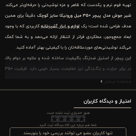
تهیه فوم نرم و یکدست که ظاهر و مزه نوشیدنی را حرفه‌ای‌تر می‌کند
.
شیر جوش مدل پیچر 350 میل ورونیکا سایز کوچک
دقیقاً برای همین
هدف طراحی شده است؛ یک
لوازم و ابزار آشپزخانه
کاربردی که با وجود
ابعاد جمع‌وجور، عملکردی فراتر از انتظار ارائه می‌دهد و به شما کمک
می‌کند نوشیدنی‌های موردعلاقه‌تان را با کیفیتی بهتر آماده کنید
.
این پیچر از استیل ضدزنگ باکیفیت ساخته شده و علاوه بر دوام بالا،
در برابر حرارت و زنگ‌زدگی نیز مقاومت بسیار خوبی دارد. ظرفیت 350
میلی‌لیتری آن برای استفاده روزمره، تهیه یک یا دو فنجان قهوه، گرم
مشاهده بیشتر
کردن شیر یا فوم‌گیری کاملاً مناسب است. طراحی ساده و مینیمال در
امتیاز و دیدگاه کاربران
کنار وزن سبک باعث شده هنگام کار احساس راحتی داشته باشید و
بتوانید بدون خستگی، شیر یا سایر مایعات را با کنترل بیشتری جابه‌جا
هنوز امتیازی ثبت نشده است.
کنید.
شما هم درباره این کالا دیدگاه ثبت کنید
یکی دیگر از مزیت‌های مهم این محصول، قابلیت شستشو در ماشین
تنها کاربران عضو می توانند بررسی خود را بنویسند