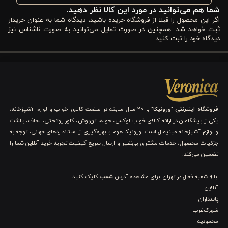
شما هم می‌توانید در مورد این کالا نظر دهید.
ظرفشویی است؛ بنابراین بعد از هر بار استفاده نیازی به صرف زمان زیاد
اگر این محصول را قبلا از فروشگاه خریده باشید، دیدگاه شما به عنوان خریدار
برای تمیز کردن آن نخواهید داشت. انتقال مناسب حرارت نیز باعث
ثبت خواهد شد. همچنین در صورت تمایل می‌توانید به صورت ناشناس نیز
دیدگاه خود را ثبت کنید
می‌شود شیر به‌صورت یکنواخت گرم شود و کیفیت فوم‌گیری حفظ
شود. اگر به دنبال یک شیرجوش بادوام، خوش‌دست و کاربردی هستید
که هم در خانه و هم در کافی‌شاپ یا محل کار عملکرد قابل اعتمادی
داشته باشد، این مدل ورونیکا می‌تواند انتخابی هوشمندانه باشد.
فروشگاه اینترنتی "ورونیکا"
با ۲۰ سال سابقه در صنعت کالای خواب و لوازم آشپزخانه،
یکی از پیشگامان در ارائه کالای خواب لوکس، حوله، تن‌پوش، کاور روتختی، لحاف، بالشت
شیر جوش مدل پیچر 350 میل ورونیکا سایز کوچک
چه
و لوازم آشپزخانه مینیمال است. ورونیکا هوم با بهره‌گیری از استانداردهای جهانی، توجه به
ویژگی هایی دارد؟
جزئیات محصول، خدمات مشتری بی‌نظیر و ارسال سریع کیفیت تجربه خرید آنلاین شما را
تضمین می‌کند.
انتخاب یک پیچر مناسب تنها به ظاهر آن محدود نمی‌شود؛ کیفیت
با 9 شعبه فعال در تهران. برای مشاهده آدرس
شعب
کلیک کنید.
ساخت، ظرفیت، طراحی و دوام از مهم‌ترین عواملی هستند که روی
آنلاین
تجربه استفاده روزمره تأثیر می‌گذارند. در ادامه، مشخصات فنی
شیر
پاسداران
شهرک‌غرب
جوش مدل پیچر 350 میل ورونیکا سایز کوچک
را به‌صورت کامل
محمودیه