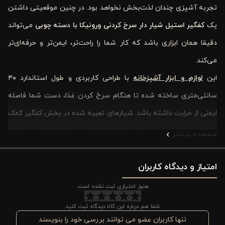
تجربه آشپزی چندان لذت‌بخش نخواهد بود. در چنین موقعیتی داشتن
یک
کفگیر استیل شیار دار سرخ کردنی ورونیکا با دسته چوبی
می‌تواند
دقیقا همان ابزاری باشد که کار شما را راحت‌تر، ایمن‌تر و حرفه‌ای‌تر
می‌کند.
این
لوازم و ابزار آشپزخانه
با طراحی کاربردی و طول استاندارد ۴۰
سانتی‌متری ساخته شده تا هنگام سرخ کردن غذا، دست شما فاصله
ایمنی از حرارت داشته باشد. شیارهای تعبیه شده در بخش کفگیر کمک
می‌کنند روغن اضافی به‌راحتی از غذا جدا شود و غذا سبک‌تر و سالم‌تر
مشاهده بیشتر
سرو شود. از طرف دیگر، دسته چوبی آن علاوه بر زیبایی، باعث می‌شود
امتیاز و دیدگاه کاربران
هنگام کار با تابه‌های داغ، دست شما احساس گرمای کمتری داشته
باشد.
هنوز امتیازی ثبت نشده است.
وقتی صحبت از ابزار آشپزخانه می‌شود، کیفیت و دوام اهمیت زیادی
شما هم درباره این کالا دیدگاه ثبت کنید
دارد. برند
ورونیکا
در طراحی این کفگیر تلاش کرده تا محصولی کاربردی
تنها کاربران عضو می توانند بررسی خود را بنویسند