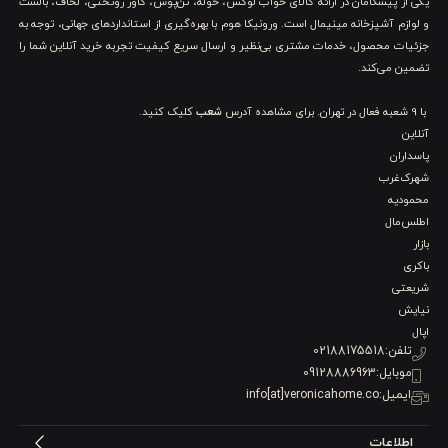
یکی از پیشگامان در ارائه کالای خواب لوکس، حوله، تن‌پوش، کاور روتختی، لحاف، بالشت
و لوازم آشپزخانه مینیمال است. ورونیکا هوم با بهره‌گیری از استانداردهای جهانی، توجه به
جزئیات محصول، خدمات مشتری بی‌نظیر و ارسال سریع کیفیت تجربه خرید آنلاین شما را
تضمین می‌کند.
با 9 شعبه فعال در تهران. برای مشاهده آدرس
شعب
کلیک کنید.
آنلاین
پاسداران
شهرک‌غرب
محمودیه
اطلس‌مال
بازار
باکری
شریعتی
نیایش
اپال
تلفن:
02188175518
موبایل:
09128886963
ایمیل:
info[at]veronicahome.co
اطلاعات