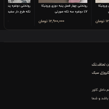
ورونیکا
روتختی چهار فصل پنبه دوزی ورونیکا
روتختی دونفره پنبه دوزی
LV دونفره سه تکه صورتی
تکه طرح دار سفید طوسی
مان
12٬900٬000 تومان
٬500٬000
ین
لحاف تک
کروژل سبک
 داخل کاور
باشد و شما