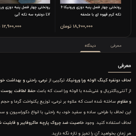
روتختی چهار فصل پنبه دوزی ورونیکا 6
روتختی چهار فصل پنبه دوزی ورو
تکه کرم قهوه ای با ملحفه
LV دونفره سه تکه آبی
18٬600٬000 تومان
12٬900٬000 تومان
معرفی
دیدگاه
معرفی
لحاف دونفره کینگ الوئه ‌ورا ورونیکا
، ترکیبی از
نرمی، راحتی و بهداشت خو
از آنتی‌باکتریال و غنی‌شده با الوئه ‌ورا است که باعث
حفظ لطافت پوست و
و مقاوم
ساخته شده است که علاوه بر نرمی، توزیع یکنواخت گرما و حجم 
این لحاف با طراحی ساده و سفید خود، به راحتی با انواع دکوراسیون و 
لحاف استفاده کنید. وجود
خاصیت ضد چروک پارچه ماکروفایبر و قابلیت 
هر زمان بخواهید آن را تمیز و تازه نگه دارید.