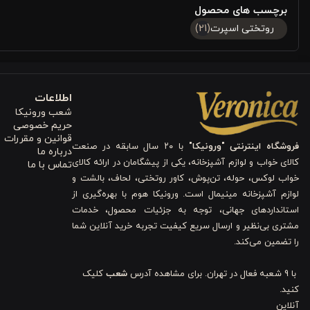
برچسب های محصول
کامل خواب شما را تکمیل کند.
روتختی اسپرت
(21)
لحاف دونفره کینگ الوئه ‌ورا ورونیکا
ویژگی‌های
1. پارچه آنتی‌باکتریال غنی‌شده با الوئه ‌ورا
اطلاعات
شعب ورونیکا
پارچه رویه لحاف دارای خواص
آنتی‌باکتریال و ضد حساسیت
است و با غنی 
حریم خصوصی
قوانین و مقررات
فروشگاه اینترنتی "ورونیکا"
با ۲۰ سال سابقه در صنعت
طبیعی خود از تعریق شبانه جلوگیری کرده و محیط خواب سالم و بهداشتی ف
درباره ما
کالای خواب و لوازم آشپزخانه، یکی از پیشگامان در ارائه کالای
تماس با ما
مبتلا هستند، یک مزیت بزرگ محسوب می‌شود.
خواب لوکس، حوله، تن‌پوش، کاور روتختی، لحاف، بالشت و
لوازم آشپزخانه مینیمال است. ورونیکا هوم با بهره‌گیری از
2. پرکننده سبک و مقاوم از الیاف میکروژل
استانداردهای جهانی، توجه به جزئیات محصول، خدمات
مشتری بی‌نظیر و ارسال سریع کیفیت تجربه خرید آنلاین شما
الیاف میکروژل باعث می‌شوند که لحاف بسیار سبک و نرم باشد و در عی
را تضمین می‌کند.
راحتی بالا را تضمین می‌کند و به شما امکان می‌دهد شب‌ها بدون احساس 
با 9 شعبه فعال در تهران. برای مشاهده آدرس
شعب
کلیک
فشار و شست‌وشو دارند و باعث طول عمر بالای لحاف می‌شوند.
کنید.
آنلاین