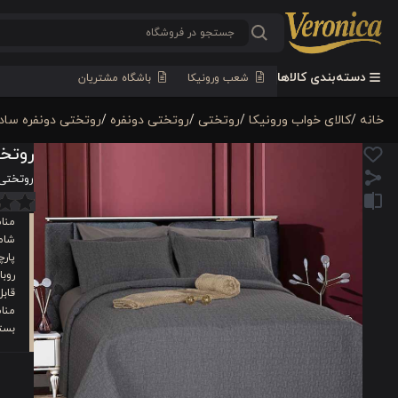
دسته‌بندی کالاها
شعب ورونیکا
باشگاه مشتریان
خانه
/
کالای خواب ورونیکا
/
روتختی
/
روتختی دونفره
/
روتختی دونفره ساد
روتختی 
روتختی چها
منا
شامل 
پارچ
روب
قابل
مناس
بست