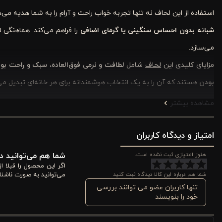
استفاده از این لحاف نه تنها تجربه خواب راحت و آرام را به شما هدیه می
شبانه بدون احساس سنگینی یا گرمای اضافی
را فراهم می‌کند. هماهنگی 
می‌سازد.
مزایای کلیدی این
لحاف
شامل
لطافت و نرمی فوق‌العاده، سبک و راحت ب
بودن
هستند که آن را به یک انتخاب هوشمندانه برای هر خانه‌ای تبدیل می‌
مشاهده بیشتر
لحاف دونفره کینگ الوئه ‌ورا ورونیکا
تجربه خواب با
با لحاف دونفره کینگ الوئه ‌ورا ورونیکا، شما تجربه‌ای از
خواب سبک، نرم 
امتیاز و دیدگاه کاربران
طول شب در وضعیت راحتی باشد و فشار اضافی روی شانه و کمر ایجاد نشو
هنوز امتیازی ثبت نشده است.
شما هم می‌توانید در
اگر این محصول را قبلا 
الیاف میکروژل داخلی، گرما را به صورت متعادل توزیع می‌کند و از ایجا
شما هم درباره این کالا دیدگاه ثبت کنید
می‌توانید به صورت ناشنا
دارند یا در مناطق مرطوب زندگی می‌کنند
اهمیت زیادی دارد.
تنها کاربران عضو می توانند بررسی
خود را بنویسند
پارچه آنتی‌باکتریال و غنی‌شده با الوئه ‌ورا محیطی بهداشتی برای خوا
بتوانند بدون نگرانی از آن استفاده کنند. همچنین طراحی سفید و ساده 