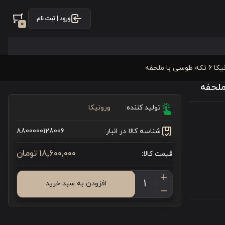
ورود | ثبت نام
0
ملحفه
تولید کننده:
ورونیکا
شناسه کالا در انبار:
8800000128006
18٬600٬000 تومان
قیمت کالا:
افزودن به سبد خرید