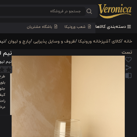
دسته‌بندی کالاها
شعب ورونیکا
باشگاه مشتریان
خانه
/
كالای آشپزخانه ورونیکا
/
ظروف و وسایل پذیرایی
/
پارچ و لیوان
/
نیم 
تست
نیم لیو
نیم لیوان 
طرح
بلور
جلوه
کیفی
راحت
درخ