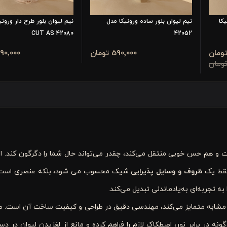
کا
نیم لیوان بلور ساده ورونیکا مدل
نیم لیوان بلور طرح دار ورونی
42080 CUT AS
42052
590٬000 تومان
1٬190٬000 تو
 و هم حس خوبی منتقل می‌کند، چقدر می‌تواند حال شما را دگرگون کند. 
فقط یک
ظروف و وسایل پذیرایی
شیک محسوب می شود، بلکه عنصری است 
تجربه‌ای به‌یادماندنی تبدیل می‌کند.
ای مشابه متمایز می‌کند، مهندسی دقیق در طراحی و کیفیت ساخت آن است. 
نه در برابر نور، اصطکاک لازم را فراهم کرده و مانع از لغزیدن لیوان در 