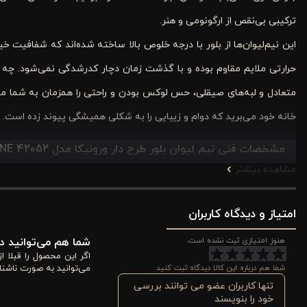
ترکیبی بی‌نقص از ارگونومی و هنر.
این نیم‌لیوان‌ها از بلور با درجه خلوص بالا ساخته شده‌اند که شفافیت خی
حرارتی ملایم مقاوم بوده و با گذشت زمان دچار کدرشدگی نمی‌شود. چه 
متعادل و لبه‌های صیقلی، حس لوکس بودن و راحتی را همزمان به شما منتق
خانه خود می‌برید که دوام و زیبایی را به شکلی همیشگی پیوند زده است.
مشخصات فنی نیم لیوان بلور طرح دار ورونیکا مدل 42052
INE
مشاهده بیشتر
جنس بلور شفاف و درخشان (
Veronika Crystal
)
لیوان ورونیکا 42052 با افتخار از مرغوب‌ترین بلور ساخته
امتیاز و دیدگاه کاربران
در آن منعکس شده و جلوه‌ای درخشان و چشم‌نواز به نوشیدنی شما و محی
هنوز امتیازی ثبت نشده است.
شما هم می‌توانید در
اگر این محصول را قبلا 
را به وضوح تماشا کنید و از جزئیات لذت ببرید، درست مانند یک اثر هنر
شما هم درباره این کالا دیدگاه ثبت کنید
می‌توانید به صورت ناشنا
تنها کاربران عضو می توانند بررسی
ابعاد استاندارد و وزن ایده‌آل (85 × 95 میلی‌متر)
خود را بنویسند