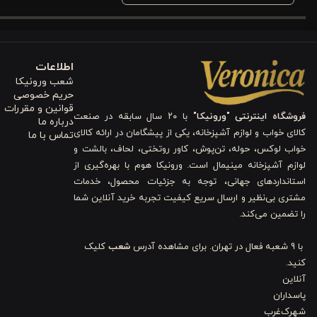
ابعاد این نیم لیوان، یعنی
آنقدر سبک که حس بی‌کیفیتی بدهد و نه آنقدر سنگین که استفاده طولانی
اطلاعات
استاندارد، لیوان را برای استفاده در موقعیت‌های مختلف، از یک فنجان چا
شعب ورونیکا
حریم خصوصی
طرح تراش‌دار
CUTLINE
و قابلیت شستشو در ماشین ظرفشوی
قوانین و مقررات
فروشگاه اینترنتی "ورونیکا"
با ۲۰ سال سابقه در صنعت
درباره ما
کالای خواب و لوازم آشپزخانه، یکی از پیشگامان در ارائه کالای
تماس با ما
مدل
CUTLINE
با طرح تراش‌دار منحصر به فرد خود، به این لیوان بلورین
خواب لوکس، حوله، تن‌پوش، کاور روتختی، لحاف، بالشت و
دوچندان می‌کند، بلکه به هنگام در دست گرفتن، حس خوشایندی را منتقل 
لوازم آشپزخانه مینیمال است. ورونیکا هوم با بهره‌گیری از
استانداردهای جهانی، توجه به جزئیات محصول، خدمات
ظرفشویی است. این قابلیت، ضمن حفظ شفافیت و درخشندگی بلور، نیاز 
مشتری بی‌نظیر و ارسال سریع کیفیت تجربه خرید آنلاین شما
لیوان شما همواره تمیز و آماده استفاده خواهد بود.
را تضمین می‌کند.
مزایا و ویژگی‌های کلیدی نیم لیوان بلور طرح دار ورونیکا مدل 42052
با 9 شعبه فعال در تهران. برای مشاهده آدرس
شعب
کلیک
کنید.
با نیم لیوان بلور ورونیکا 42052، شما فراتر از یک لیوان ساده، تجربه‌ای ارزشمند را به دست می‌آورید. ما می‌دانیم که شما به دنبال انواع
آنلاین
پاسداران
هستید که هم زیبایی را به خانه شما بیاورند و هم زندگی‌تان را آسان‌تر
شهرک‌غرب