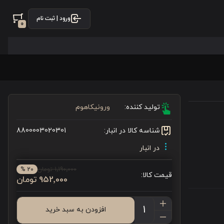
ورود | ثبت نام
0
تولید کننده:
ورونیکاهوم
شناسه کالا در انبار:
8800003020301
در انبار
1٬190٬000 تومان
20 %
قیمت کالا:
952٬000 تومان
افزودن به سبد خرید