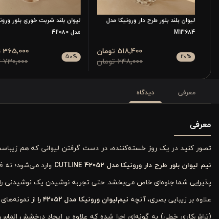
لیوان بلند بلور طرح دار ورونیکا مدل
لیوان بلند شربت خوری بلور ورونی
M13684
مدل 42080
518٬400 تومان
365٬000 تومان
50
%
20
%
648٬000 تومان
730٬000 تومان
معرفی
دیدگاه
معرفی
تصور کنید در یک روز خسته‌کننده، در دست گرفتن لیوانی که هم زیباست
نیم لیوان بلور طرح دار ورونیکا مدل 42052
CUTLINE
وارد می‌شود؛ نه 
پذیرایی شما جلوه‌ای خاص می‌بخشد. حتی تجربه نوشیدن یک نوشیدنی را به 
علاوه بر زیبایی بصری، آنچه
نیم‌لیوان ورونیکا مدل ۴۲۰۵۲
را از نمونه‌ه
(تراش‌کاری خطی) به گونه‌ای اجرا شده که علاوه بر ایجاد درخشش الماس‌گو