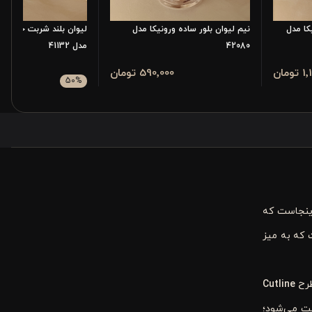
کا مدل
نیم لیوان بلور ساده ورونیکا مدل
لیوان بلند شربت خوری بل
42080
مدل 41132
مان
590٬000 تومان
4٬000
50
%
8٬000
اینجاست که
که به میز
طرح
Cutline
دست می‌شود؛