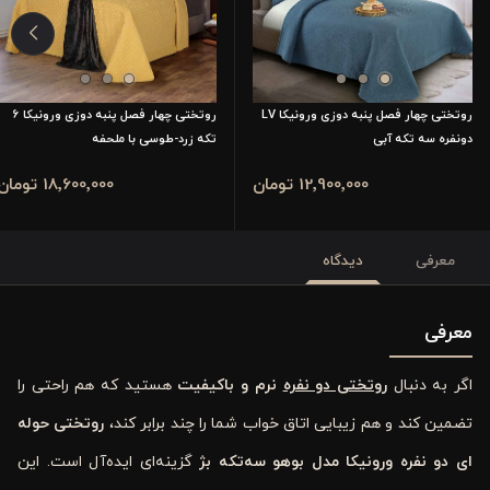
روتختی چهار فصل پنبه دوزی ورونیکا LV
روتختی چهار فصل پنبه دوزی ورونیکا 6
دونفره سه تکه آبی
تکه زرد-طوسی با ملحفه
12٬900٬000 تومان
18٬600٬000 تومان
معرفی
دیدگاه
معرفی
اگر به دنبال
روتختی دو نفره
نرم و باکیفیت
هستید که هم راحتی را
تضمین کند و هم زیبایی اتاق خواب شما را چند برابر کند،
روتختی حوله
‌ای دو نفره ورونیکا مدل بوهو سه‌تکه بژ
گزینه‌ای ایده‌آل است. این