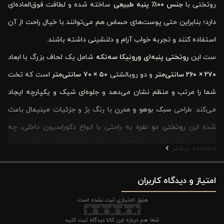
روتختی با
جنس ۱۰۰
٪ پنبه طبیعی
ساخته شده و لطافت فوق‌العاده‌ای
دارد؛ بنابراین حتی پوست‌های حساس هم می‌توانند با خیال راحت از آن
استفاده کنند و تجربه خواب آرام و دلنشینی داشته باشند.
ست این
روتختی پنبه‌ای ورونیکا سه‌تکه
شامل یک لحاف بزرگ با ابعاد
۲۷۰ × ۲۶۰ سانتی‌متر
و دو روبالشتی
۵۰ × ۷۰ سانتی‌متر
است که تخت
شما را مرتب و منظم نشان می‌دهد و جلوه‌ای شیک و یکپارچه ایجاد
می‌کند. طراحی
سبک بوهو و مدرن
با رنگ بژ و جزئیات مینیمال باعث
شده این
روتختی دو نفره
به راحتی با انواع دکوراسیون داخلی، چه
مدرن، چه کلاسیک، هماهنگ شود و فضایی آرام، گرم و دلنشین برای
مشاهده بیشتر
شما خلق کند.
امتیاز و دیدگاه کاربران
یکی دیگر از مزایای این محصول،
دوام بالا و قابلیت شستشوی آسان
آن است؛ شما می‌توانید این روتختی پنبه‌ای را با خیال راحت بشویید
هنوز امتیازی ثبت نشده است.
بدون اینکه لطافت یا زیبایی آن کاهش یابد. طراحی سه‌تکه آن نیز
شما هم درباره این کالا دیدگاه ثبت کنید