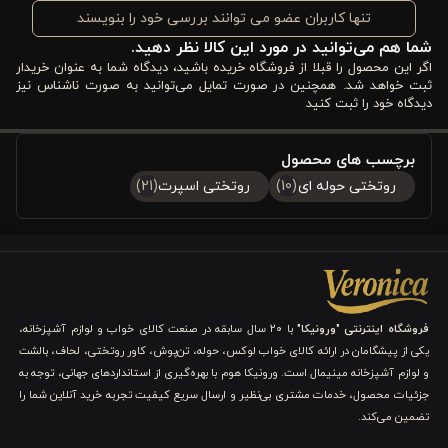
امکان چیدمان مرتب و منظم تخت را فراهم می‌کند و جلوه‌ای مرتب و
تنها کاربران عضو می توانند بررسی خود را بنویسند
شما هم می‌توانید در مورد این کالا نظر دهید.
زیبا به اتاق خواب می‌بخشد.
اگر این محصول را قبلا از فروشگاه خریده باشید، دیدگاه شما به عنوان خریدار
با انتخاب
روتختی بوهو سه‌تکه بژ ورونیکا
، شما همزمان
کیفیت،
ثبت خواهد شد. همچنین در صورت تمایل می‌توانید به صورت ناشناس نیز
دیدگاه خود را ثبت کنید
راحتی، زیبایی و هماهنگی با دکوراسیون
را یکجا تجربه خواهید کرد و
اتاق خوابی آرام و دلنشین خواهید داشت. این محصول مناسب کسانی
برچسب های محصول
روتختی حوله‌ ای
(10)
روتختی اسپرت
(21)
است که به دنبال تجربه‌ای لوکس و کاربردی در خواب هستند و
می‌خواهند هر شب با حس آرامش واقعی بخوابند.
مشخصات فنی روتختی حوله ای دو نفره ورونیکا مدل
بوهو سه تکه بژ
فروشگاه اینترنتی "ورونیکا"
با ۲۰ سال سابقه در صنعت کالای خواب و لوازم آشپزخانه،
۱. جنس و کیفیت پارچه:
یکی از پیشگامان در ارائه کالای خواب لوکس، حوله، تن‌پوش، کاور روتختی، لحاف، بالشت
و لوازم آشپزخانه مینیمال است. ورونیکا هوم با بهره‌گیری از استانداردهای جهانی، توجه به
این روتختی از ۱۰۰٪ پنبه طبیعی ساخته شده است که بدون هیچ گونه
جزئیات محصول، خدمات مشتری بی‌نظیر و ارسال سریع کیفیت تجربه خرید آنلاین شما را
تضمین می‌کند.
مواد مصنوعی و شیمیایی تولید شده است. پارچه طبیعی باعث