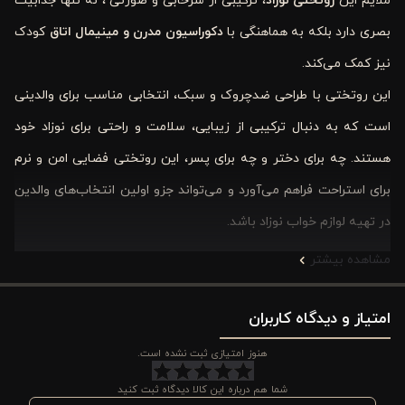
ملایم این
روتختی نوزاد
، ترکیبی از سرخابی و صورتی ، نه تنها جذابیت
بصری دارد بلکه به هماهنگی با
دکوراسیون مدرن و مینیمال اتاق
کودک
نیز کمک می‌کند.
این روتختی با طراحی ضدچروک و سبک، انتخابی مناسب برای والدینی
است که به دنبال ترکیبی از زیبایی، سلامت و راحتی برای نوزاد خود
هستند. چه برای دختر و چه برای پسر، این روتختی فضایی امن و نرم
برای استراحت فراهم می‌آورد و می‌تواند جزو اولین انتخاب‌های والدین
در تهیه لوازم خواب نوزاد باشد.
مشاهده بیشتر
ویژگی‌های روتختی نوزادی پنبه ‌ای سفید و صورتی ورونیکا
مدل پیک ‌نیک تایم
امتیاز و دیدگاه کاربران
الیاف داخلی استاندارد و نرم روتختی
، تجربه خواب راحت و آرام‌بخشی
هنوز امتیازی ثبت نشده است.
را برای نوزاد فراهم می‌کنند و باعث می‌شوند کودک در طول شب احساس
شما هم درباره این کالا دیدگاه ثبت کنید
گرما و راحتی کند. دوخت ساده و مقاوم آن، دوام بالایی برای استفاده