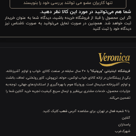
تنها کاربران عضو می توانند بررسی خود را بنویسند
روزمره ایجاد می‌کند و شستشوی راحت با دمای ۳۰ درجه و استفاده از
شما هم می‌توانید در مورد این کالا نظر دهید.
پودر بدون آنزیم، نگهداری از آن را بسیار آسان می‌کند. سایر ویژگی
اگر این محصول را قبلا از فروشگاه خریده باشید، دیدگاه شما به عنوان خریدار
ثبت خواهد شد. همچنین در صورت تمایل می‌توانید به صورت ناشناس نیز
های آن عبارتند از:
دیدگاه خود را ثبت کنید
۱. جنس ۱۰۰٪ پنبه طبیعی و نرم
این
روتختی از ۱۰۰٪ پنبه طبیعی
تهیه شده است که لطافت و نرمی
بی‌نظیری دارد و مناسب پوست حساس نوزادان است. استفاده از پارچه
فروشگاه اینترنتی "ورونیکا"
با ۲۰ سال سابقه در صنعت کالای خواب و لوازم آشپزخانه،
پنبه ‌ای باعث تنفس بهتر پوست کودک و جلوگیری از تعریق بیش از
یکی از پیشگامان در ارائه کالای خواب لوکس، حوله، تن‌پوش، کاور روتختی، لحاف، بالشت
و لوازم آشپزخانه مینیمال است. ورونیکا هوم با بهره‌گیری از استانداردهای جهانی، توجه به
حد می‌شود و تجربه خواب آرام و راحتی را فراهم می‌آورد. بافت نرم و
جزئیات محصول، خدمات مشتری بی‌نظیر و ارسال سریع کیفیت تجربه خرید آنلاین شما را
تضمین می‌کند.
طبیعی پارچه، باعث می‌شود کودک در تماس مستقیم با روتختی
احساس راحتی و آرامش کند. این ویژگی همچنین به دوام و کیفیت
با 9 شعبه فعال در تهران. برای مشاهده آدرس
شعب
کلیک کنید.
آنلاین
بالای محصول کمک کرده و شست‌وشوی مکرر بدون کاهش نرمی پارچه
پاسداران
امکان‌پذیر است.
شهرک‌غرب