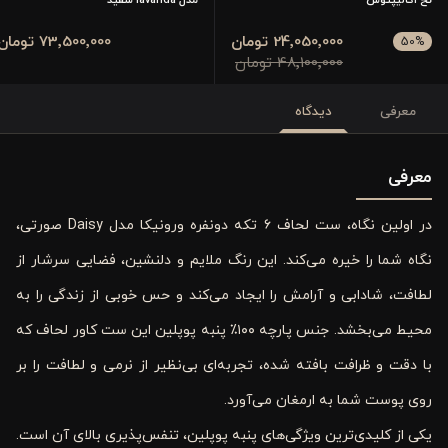
24٬050٬000 تومان
73٬500٬000 تومان
50
%
48٬100٬000 تومان
معرفی
دیدگاه
معرفی
در اولین نگاه، ست لحاف ۶ تکه دونفره ورونیکا مدل Daisy صورتی،
نگاه شما را خیره می‌کند. این رنگ ملایم و دلنشین، فضایی سرشار از
لطافت، شادابی و آرامش را ایجاد می‌کند و حس خوبی از زندگی را به
محیط می‌بخشد. جنس پارچه ۱۰۰٪ پنبه پوپلین این ست کاور لحاف که
با دقت و ظرافت بافته شده، تجربه‌ای بی‌نظیر از نرمی و لطافت را بر
روی پوست شما به ارمغان می‌آورد.
یکی از کلیدی‌ترین ویژگی‌های پنبه پوپلین، تنفس‌پذیری بالای آن است.