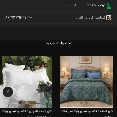
تولید کننده:
ایسیمو
شناسه کالا در انبار:
8699379397990
محصولات مرتبط
کاور لحاف ۶ تکه دونفره ورونیکا مدل Cera
کاور لحاف گلدوزی 6 تکه دونفره ورونیکا
نخ اکالیپتوس
مدل lavanda سفید