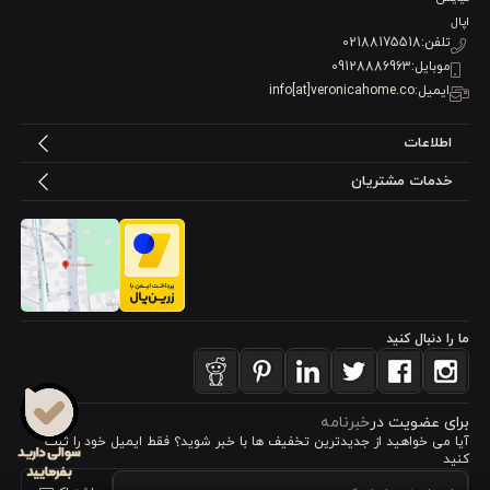
پارچه ۱۰۰٪ پنبه پوپلین خالص، به دلیل ماهیت طبیعی و ارگانیک خود،
اپال
حس فوق‌العاده‌ای از نرمی و لطافت را بر روی پوست ایجاد می‌کند.
تلفن:
02188175518
موبایل:
09128886963
برخلاف پارچه‌های مصنوعی، پنبه پوپلین هیچ‌گونه حساسیتی ایجاد
ایمیل:
info[at]veronicahome.co
نمی‌کند و تجربه‌ای لذت‌بخش از تماس با پوست را فراهم می‌آورد. این
اطلاعات
الیاف طبیعی، به طور ذاتی دارای خواص ضد حساسیت هستند و برای
خدمات مشتریان
افرادی که پوست حساس دارند، گزینه‌ای ایده‌آل محسوب می‌شوند.
لطافت بی‌نظیر این پارچه، هر شب حس آرامش و راحتی بی‌نظیری را
هدیه می‌دهد.
۳. تنفس‌پذیری بی‌نظیر: راز خوابی خنک و راحت در تمام
ما را دنبال کنید
فصول
یکی از برجسته‌ترین ویژگی‌های پنبه پوپلین، تنفس‌پذیری بالای آن
برای عضویت در
خبرنامه
است. ساختار منحصر به فرد این پارچه به هوا اجازه می‌دهد تا به راحتی
آیا می خواهید از جدید‌ترین تخفیف‌ ها با‌ خبر شوید؟ فقط ایمیل خود را ثبت
کنید
در میان الیاف آن جریان یابد. این ویژگی باعث می‌شود که گرما و