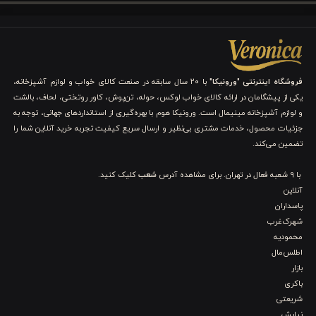
ست لحاف ۶ تکه دونفره ورونیکا مدل Daisy، رنگ صورتی دلنشین و
بهره‌گیری از جنس بی‌نظیر ۱۰۰٪ پنبه پوپلین خالص، تجربه‌ای لوکس و
آرامش‌بخش را برای شما به ارمغان می‌آورد. سایر ویژگی ها و مزایای
فروشگاه اینترنتی "ورونیکا"
با ۲۰ سال سابقه در صنعت کالای خواب و لوازم آشپزخانه،
یکی از پیشگامان در ارائه کالای خواب لوکس، حوله، تن‌پوش، کاور روتختی، لحاف، بالشت
آن، عبارتند از:
و لوازم آشپزخانه مینیمال است. ورونیکا هوم با بهره‌گیری از استانداردهای جهانی، توجه به
جزئیات محصول، خدمات مشتری بی‌نظیر و ارسال سریع کیفیت تجربه خرید آنلاین شما را
۱. زیبایی دلنشین رنگ صورتی و طرح Daisy: لمسی از
تضمین می‌کند.
لطافت و شادابی
با 9 شعبه فعال در تهران. برای مشاهده آدرس
شعب
کلیک کنید.
رنگ صورتی این ست، نمادی از آرامش، عشق و لطافت است. این رنگ،
آنلاین
پاسداران
نه تنها فضایی گرم و صمیمی ایجاد می کند، بلکه آرامش و زیبایی را به
شهرک‌غرب
اتاق خواب شما هدیه می‌دهد و فضایی دلنشین و شاداب ایجاد می‌کند.
محمودیه
اطلس‌مال
۲. آغوشی از جنس طبیعت: ۱۰۰٪ پنبه پوپلین، اوج نرمی و
بازار
لطافت
باکری
شریعتی
نیایش