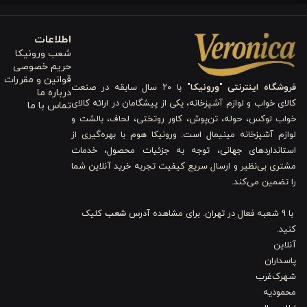
خطوط افقی در رنگ‌های ملایم مثل آبی روشن و زرد، به طراحی عمق و تن
اطلاعات
شما بتوانید برای اتاق فرزندتان محیطی شاد و الهام‌بخش خلق کنید.
شعب ورونیکا
حریم خصوصی
3. نوع دوخت مقاوم و مناسب استفاده طولانی‌مدت
قوانین و مقررات
فروشگاه اینترنتی "ورونیکا"
با ۲۰ سال سابقه در صنعت
درباره ما
کالای خواب و لوازم آشپزخانه، یکی از پیشگامان در ارائه کالای
تماس با ما
در تولید این محصول از
دوخت ساده و مقاوم
استفاده شده است که کاملاً
خواب لوکس، حوله، تن‌پوش، کاور روتختی، لحاف، بالشت و
در اثر شستشو یا استفاده مکرر باز نشوند و شکل اصلی خود را حفظ کنند.
لوازم آشپزخانه مینیمال است. ورونیکا هوم با بهره‌گیری از
استانداردهای جهانی، توجه به جزئیات محصول، خدمات
اگر به‌دنبال یک کالای خواب هستید که هم زیبا باشد و هم دوام بالایی
مشتری بی‌نظیر و ارسال سریع کیفیت تجربه خرید آنلاین شما
مهمی در افزایش طول عمر محصول ایفا می‌کند.
را تضمین می‌کند.
4. ابعاد استاندارد و مناسب تخت نوجوان
با 9 شعبه فعال در تهران. برای مشاهده آدرس
شعب
کلیک
کنید.
این ست شامل سه قطعه اصلی است:
کاور لحاف 155 × 220 سانتی‌متر
،
روبالشت
آنلاین
پاسداران
نوجوان سایز 90 و 120
کاملاً مناسب بوده و به‌راحتی روی تشک قرار می‌گی
شهرک‌غرب
جابه‌جا نشود؛ موضوعی که به‌طور مستقیم روی راحتی شما تأثیر می‌گذارد.
محمودیه