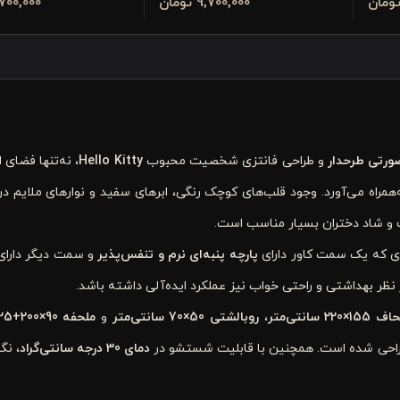
9٬700٬000 تومان
9٬700٬000 تو
ورتی طرحدار
و طراحی فانتزی شخصیت محبوب
Hello Kitty
، نه‌تنها فضای 
‌همراه می‌آورد. وجود قلب‌های کوچک رنگی، ابرهای سفید و نوارهای ملایم در
یف و شاد دختران بسیار مناسب است.
ری که یک سمت کاور دارای
پارچه پنبه‌ای نرم و تنفس‌پذیر
و سمت دیگر دارا
ظر بهداشتی و راحتی خواب نیز عملکرد ایده‌آلی داشته باشد.
220 سانتی‌متر
،
روبالشتی 50×70 سانتی‌متر
و
ملحفه 90×200+25 سانتی‌متر
احی شده است. همچنین با قابلیت شستشو در
دمای 30 درجه سانتی‌گراد
، نگ