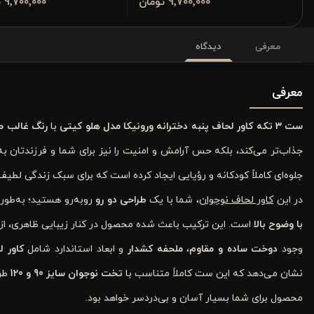
9٬700٬000 تومان
9٬700٬000 تومان
معرفی
دیدگاه
معرفی
ست 3 تکه کاور لحاف پنبه دخترانه ورونیکا مدل هلو کیتی
با
رنگ غالب ص
جذاب‌تر می‌کند، بلکه حس آرامش و امنیت را نیز برای شما و فرزندتان به
جلوه‌ای کاملاً کودکانه و رؤیایی ایجاد کرده است که برای سبک زندگی لط
در این
کاور لحاف نوجوان
، شما با یک
طراحی دو رو
روبه‌رو هستید؛ به‌طو
با وضوح بالا
است. این ترکیب باعث شده محصول در کنار زیبایی ظاهری، از ن
وجود
دوخت ساده و مقاوم
،
ملحفه کشدار
و ابعاد استاندارد شامل
کاور لحاف 155×
نشان می‌دهد که این ست کاملاً متناسب با
تخت نوجوان سایز 90 و 120
طر
محصول برای شما بسیار آسان و بی‌دردسر خواهد بود.