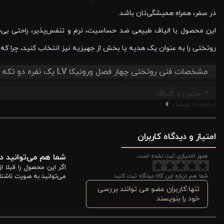
در سفر، همراه همیشگی‌تان باشد.
این محصول با الیاف طبیعی ضد حساسیت، نرم و تنفس‌پذیر، راحتی بی‌ن
روتختی را به عنوان یک هدیه یا بخش از جهیزیه نیز انتخاب کنید، چرا ک
مشخصات فنی روتختی چهار فصل ورونیکا LV یک نفره دو تکه صورتی
۱. جنس و الیاف
مشاهده بیشتر
روتختی چهار فصل ورونیکا از 100% پنبه طبیعی دو
خواب حساسیت نگیرد و راحتی کامل داشته باشید. الیاف طبیعی آن علاوه 
امتیاز و دیدگاه کاربران
می‌کنند. رنگ صورتی شیک روتختی جلوه‌ای مدرن و دخترانه به اتاق شما م
هنوز امتیازی ثبت نشده است.
شما هم می‌توانید در
اگر این محصول را قبلا 
۲. دوخت و کیفیت ساخت
شما هم درباره این کالا دیدگاه ثبت کنید
می‌توانید به صورت ناشنا
تنها کاربران عضو می توانند بررسی
خود را بنویسند
دوخت روتختی با چرخ‌دوزی دقیق و منحصر به فرد انجام شده است که علاو
شده تا در برابر کشیدگی و شستشو مقاومت کند. این نوع دوخت باعث می‌