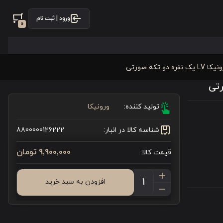
ورود | ثبت نام
0
تکه صورتی
تولید کننده:
ورونیکا
شناسه کالا در انبار:
8800000126222
9٬900٬000 تومان
قیمت کالا:
افزودن به سبد خرید