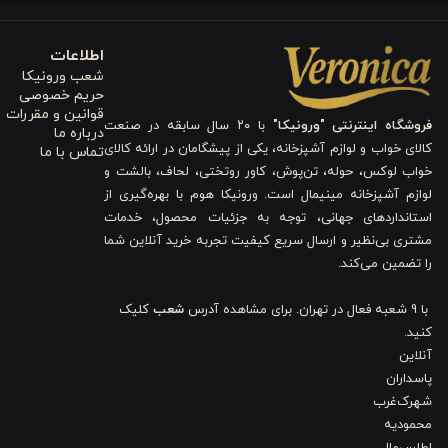
ظریف و خاص آن، روتختی را به یک انتخاب متفاوت و زیبا برای اتاق خو
اطلاعات
می‌کند.
شعب ورونیکا
حریم خصوصی
۳. ابعاد و تعداد تکه‌ها
قوانین و مقررات
فروشگاه اینترنتی "ورونیکا"
با ۲۰ سال سابقه در صنعت
درباره ما
کالای خواب و لوازم آشپزخانه، یکی از پیشگامان در ارائه کالای
تماس با ما
این
کالای خواب
خواب لوکس، حوله، تن‌پوش، کاور روتختی، لحاف، بالشت و
لوازم آشپزخانه مینیمال است. ورونیکا هوم با بهره‌گیری از
استانداردهای جهانی، توجه به جزئیات محصول، خدمات
تخت می‌دهد. این ابعاد باعث می‌شود که محصول برای استفاده روزمره، مهمان
مشتری بی‌نظیر و ارسال سریع کیفیت تجربه خرید آنلاین شما
را تضمین می‌کند.
۴. قابلیت شستشو
با 9 شعبه فعال در تهران. برای مشاهده آدرس
شعب
کلیک
کنید.
محصول در برابر تغییر رنگ و از دست رفتن فرم مقاوم است و می‌توانید 
آنلاین
پاسداران
شده که حتی بعد از شستشوهای مکرر، روتختی شکل و زیبایی اولیه خود را 
شهرک‌غرب
کاربردی است.
محمودیه
اطلس‌مال