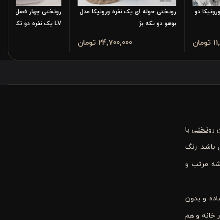
رونیکا دو
روتختی حوله ای یک نفره ورونیکا مدل
روتختی چهار فصل پنبه د
بوهو دو تکه بژ
LV یک نفره دو تکه طوسی روشن
مان
24٬700٬000 تومان
900٬000
ن
روتختی
با
 باشد. رنگ
شه مرتب و
انتی‌گراد نگهداری آن را ساده و بدون
 خانه و هم