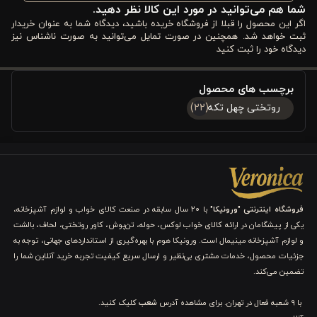
شما هم می‌توانید در مورد این کالا نظر دهید.
اگر این محصول را قبلا از فروشگاه خریده باشید، دیدگاه شما به عنوان خریدار
اگر طرفدار دکوراسیون کلاسیک هستید،
روتختی ورونیکا چهل تکه
ثبت خواهد شد. همچنین در صورت تمایل می‌توانید به صورت ناشناس نیز
دیدگاه خود را ثبت کنید
بنفش
بهترین گزینه برای شماست. رنگ بنفش و دوخت دقیق چهل‌تکه
با مبلمان چوبی، فرش‌های سنتی و پرده‌های طرح‌دار هماهنگ می‌شود و
برچسب های محصول
جلوه‌ای اصیل و جذاب ایجاد می‌کند.
روتختی چهل تکه
(22)
دوستداران سبک مدرن و مینیمال:
برای اتاق‌های مدرن، ترکیب این روتختی با کوسن‌های تک‌رنگ، پرده‌های
ساده و لوازم جانبی و سایر ترکیبات کالای خواب طوسی یا سفید، حس
فروشگاه اینترنتی "ورونیکا"
با ۲۰ سال سابقه در صنعت کالای خواب و لوازم آشپزخانه،
مدرن و هماهنگی فضا را بیشتر می‌کند. خطوط ساده و رنگ‌بندی
یکی از پیشگامان در ارائه کالای خواب لوکس، حوله، تن‌پوش، کاور روتختی، لحاف، بالشت
و لوازم آشپزخانه مینیمال است. ورونیکا هوم با بهره‌گیری از استانداردهای جهانی، توجه به
محصول باعث می‌شود فضای اتاق آرام و مرتب دیده شود.
جزئیات محصول، خدمات مشتری بی‌نظیر و ارسال سریع کیفیت تجربه خرید آنلاین شما را
تضمین می‌کند.
فضاهای فانتزی و دخترانه:
با 9 شعبه فعال در تهران. برای مشاهده آدرس
شعب
کلیک کنید.
اگر اتاق خواب شما سبک فانتزی دارد، رنگ بنفش و طراحی چهل‌تکه این