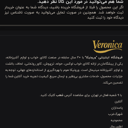
شما هم می‌توانید در مورد این کالا نظر دهید.
دارند و به بهداشت خواب اهمیت می‌دهند.
اگر این محصول را قبلا از فروشگاه خریده باشید، دیدگاه شما به عنوان خریدار
پارچه غنی شده با آلوئه‌ ورا : نرمی طبیعی و محافظت از پوست را
ثبت خواهد شد. همچنین در صورت تمایل می‌توانید به صورت ناشناس نیز
فراهم می‌کند.
دیدگاه خود را ثبت کنید
سبک و گرم: تجربه‌ای راحت و دلپذیر در تمام فصول سال.
ابعاد استاندارد کویین: مناسب برای تخت‌های دو نفره و اتاق‌های
مدرن.
نگهداری آسان: قابل شستشو و دوام طولانی مدت.
کاربردهاي لحاف دونفره کویین آلوئه‌ ورا ورونیکا
فروشگاه اینترنتی "ورونیکا"
با ۲۰ سال سابقه در صنعت کالای خواب و لوازم آشپزخانه،
1. بهبود کیفیت خواب و آرامش بدن
یکی از پیشگامان در ارائه کالای خواب لوکس، حوله، تن‌پوش، کاور روتختی، لحاف، بالشت
و لوازم آشپزخانه مینیمال است. ورونیکا هوم با بهره‌گیری از استانداردهای جهانی، توجه به
یکی از مهم‌ترین کاربردهای لحاف تک کویین آلوئه‌ ورا ورونیکا، ایجاد
جزئیات محصول، خدمات مشتری بی‌نظیر و ارسال سریع کیفیت تجربه خرید آنلاین شما را
تضمین می‌کند.
خواب آرام و راحت است. پارچه نرم و لطیف لحاف باعث می‌شود که
بدن در حالت طبیعی و ارگونومیک قرار گیرد و فشارهای غیرضروری
با 9 شعبه فعال در تهران. برای مشاهده آدرس
شعب
کلیک کنید.
آنلاین
کاهش یابد. پرکردگی سبک و گرم، حفظ دمای مناسب بدن در تمام
پاسداران
فصول را ممکن می‌سازد و از بیدار شدن‌های مکرر شبانه جلوگیری
شهرک‌غرب
محمودیه
می‌کند.
اطلس‌مال