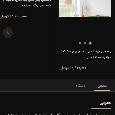
تکه یاسی رنگ با ملحفه
18٬600٬000 تومان
روتختی چهار فصل پنبه دوزی ورونیکا LV
دونفره سه تکه سبز
12٬900٬000 تومان
معرفی
دیدگاه
معرفی