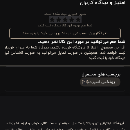
امتیاز و دیدگاه کاربران
می‌شود. بسته‌بندی سبک و کم حجم آن، جابجایی و نگهداری را آسان
می‌کند. با انتخاب این روتختی، دوخت حرفه‌ای، پارچه نرم و با دوام و
هنوز امتیازی ثبت نشده است.
جلوه لوکس را در اتاق خواب خود تجربه خواهید کرد و فضایی گرم، زیبا
شما هم درباره این کالا دیدگاه ثبت کنید
و شیک خواهید ساخت.
تنها کاربران عضو می توانند بررسی خود را بنویسند
شما هم می‌توانید در مورد این کالا نظر دهید.
ویژگی و مشخصات فنی روتختی ورونیکا 3 تکه طرح دار
اگر این محصول را قبلا از فروشگاه خریده باشید، دیدگاه شما به عنوان خریدار
سفید سورمه ای
ثبت خواهد شد. همچنین در صورت تمایل می‌توانید به صورت ناشناس نیز
دیدگاه خود را ثبت کنید
۱. نام و تعداد تکه محصول
برچسب های محصول
روتختی دو نفره پنبه دوزی ورونیکا سه تکه شامل یک عدد روتختی و
روتختی اسپرت
(21)
دو عدد روبالشتی است. این ست کامل، امکان هماهنگی روتختی با
بالش‌ها را فراهم می‌کند و جلوه‌ای یکپارچه و شیک به تخت شما
می‌بخشد. با داشتن این مجموعه، نیازی به خرید جداگانه روبالشتی یا
روتختی نخواهید داشت.
فروشگاه اینترنتی "ورونیکا"
با ۲۰ سال سابقه در صنعت کالای خواب و لوازم آشپزخانه،
یکی از پیشگامان در ارائه کالای خواب لوکس، حوله، تن‌پوش، کاور روتختی، لحاف، بالشت