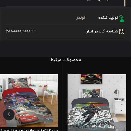
تولید کننده:
لوندر
شناسه کالا در انبار:
6880000300032
محصولات مرتبط
ست 3 تکه کاور لحاف پنبه پسرانه ورونیکا