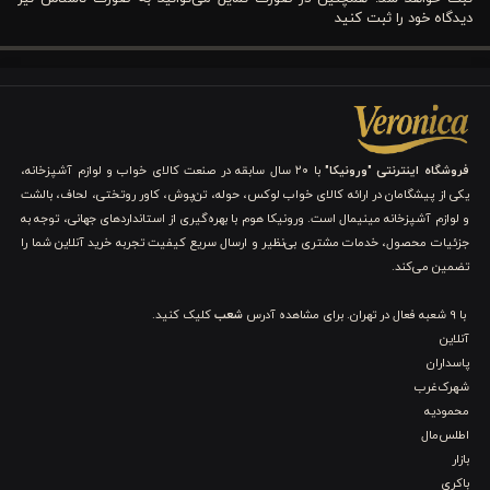
مزایا و ویژگی های کلیدی ست 3 تکه کاور لحاف پنبه
دیدگاه خود را ثبت کنید
پسرانه ورونیکا مدل spiderman
ست ۳ تکه
کاور لحاف نوجوان
پسرانه ورونیکا مدل مرد عنکبوتی
ترکیبی از طرح جذاب، رنگ‌های پرانرژی و جنس باکیفیت است که هر
کودک علاقه‌مند به ابرقهرمانان را شگفت‌زده می‌کند. این ست نه تنها
فروشگاه اینترنتی "ورونیکا"
با ۲۰ سال سابقه در صنعت کالای خواب و لوازم آشپزخانه،
یکی از پیشگامان در ارائه کالای خواب لوکس، حوله، تن‌پوش، کاور روتختی، لحاف، بالشت
جلوه‌ای هیجان‌انگیز به اتاق می‌دهد، بلکه راحتی و دوام بالایی برای
و لوازم آشپزخانه مینیمال است. ورونیکا هوم با بهره‌گیری از استانداردهای جهانی، توجه به
خواب کودک فراهم می‌کند و استفاده از آن بسیار آسان است.
جزئیات محصول، خدمات مشتری بی‌نظیر و ارسال سریع کیفیت تجربه خرید آنلاین شما را
تضمین می‌کند.
۱. رنگ‌های جذاب و هماهنگ با اتاق پسرانه
با 9 شعبه فعال در تهران. برای مشاهده آدرس
شعب
کلیک کنید.
آنلاین
رنگ‌های غالب این ست، آبی تیره و قرمز هستند که با تم اکثر اتاق‌های
پاسداران
پسرانه هماهنگی کامل دارند. این رنگ‌ها نه تنها جذاب و هیجان‌انگیز
شهرک‌غرب
محمودیه
هستند، بلکه باعث می‌شوند تصویر مرد عنکبوتی روی کاور لحاف
اطلس‌مال
بازار
برجسته و دیدنی شود. استفاده از رنگ‌های قوی و متضاد به کودک
باکری