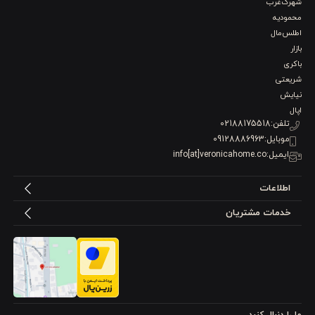
شهرک‌غرب
محمودیه
اطلس‌مال
بازار
باکری
شریعتی
نیایش
اپال
تلفن:
02188175518
موبایل:
09128886963
ایمیل:
info[at]veronicahome.co
اطلاعات
خدمات مشتریان
ما را دنبال کنید