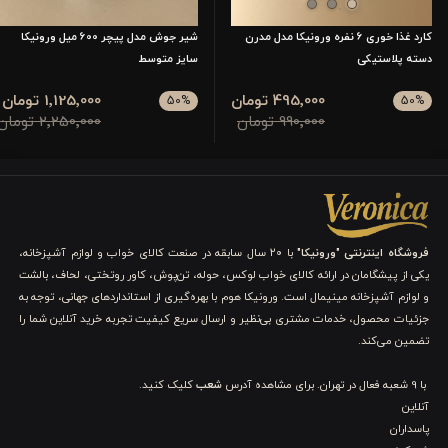
کارد غذا خوری 6 نفره ورونیکا مدل مدرن
شیر جوش مدل پیچر 600 میل ورونیکا
دسته پلاستیکی
سایز متوسط
495٬000 تومان
1٬125٬000 تومان
50
%
50
%
990٬000 تومان
2٬250٬000 تومان
فروشگاه اینترنتی "ورونیکا"
با ۲۰ سال سابقه در صنعت کالای خواب و لوازم آشپزخانه،
یکی از پیشگامان در ارائه کالای خواب لوکس، حوله، تن‌پوش، کاور روتختی، لحاف، بالشت
و لوازم آشپزخانه مینیمال است. ورونیکا هوم با بهره‌گیری از استانداردهای جهانی، توجه به
جزئیات محصول، خدمات مشتری بی‌نظیر و ارسال سریع کیفیت تجربه خرید آنلاین شما را
تضمین می‌کند.
با 9 شعبه فعال در تهران. برای مشاهده آدرس
شعب
کلیک کنید.
آنلاین
پاسداران