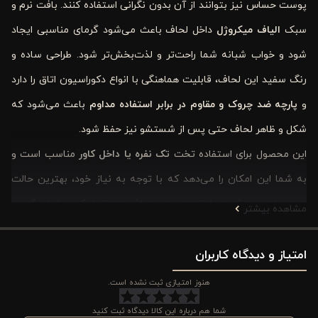
پوست حساس نیز بتوانند از آن بدون نگرانی استفاده کنند. بافت نرم و
سبک
الیاف میکروژل
داخل لحاف باعث می‌شود گرمای مناسبی ایجاد
شود و خواب شبانه شما راحت‌تر و لذت‌بخش‌تر شود. طراحی ساده و
رنگ سفید این لحاف، قابلیت هماهنگی با انواع دکوراسیون اتاق را دارد
و
پارچه ضد چروک و مقاوم در برابر استفاده مداوم
باعث می‌شود که
شکل و ظاهر لحاف حتی پس از شستشو نیز حفظ شود.
این محصول برای استفاده تخت
تک نفره یا داخل کاور
مناسب است و
به شما این امکان را می‌دهد که با توجه به نیاز خود، بهترین حالت
خواب را تجربه کنید. با انتخاب این لحاف، نه تنها یک پوشش گرم و
مشاهده بیشتر
نرم برای شب‌های سرد خواهید داشت، بلکه با
ویژگی‌های ضد باکتری و
محافظ پوست
امتیاز و دیدگاه کاربران
، سلامت خود و خانواده‌تان را نیز تضمین می‌کنید. این
لحاف به شما کمک می‌کند تا کیفیت خواب خود را افزایش دهید و
هنوز امتیازی ثبت نشده است.
احساس آرامش و راحتی بیشتری را در طول شب تجربه کنید.
شما هم درباره این کالا دیدگاه ثبت کنید