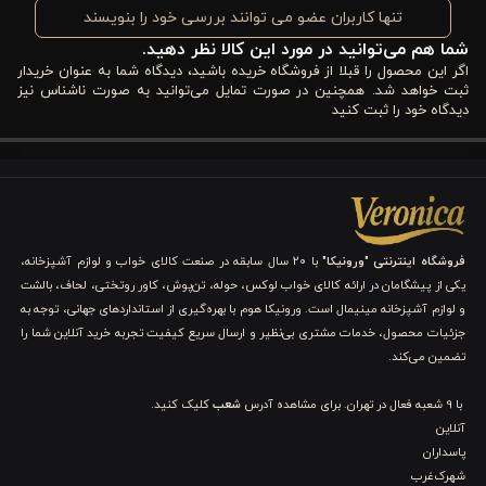
تنها کاربران عضو می توانند بررسی خود را بنویسند
مشخصات فنی لحاف یک نفره آلوئه‌ ورا ورونیکا
شما هم می‌توانید در مورد این کالا نظر دهید.
اگر این محصول را قبلا از فروشگاه خریده باشید، دیدگاه شما به عنوان خریدار
۱. جنس پارچه رویه: پارچه آنتی‌باکتریال غنی‌شده با آلوئه‌
ثبت خواهد شد. همچنین در صورت تمایل می‌توانید به صورت ناشناس نیز
ورا
دیدگاه خود را ثبت کنید
رویه لحاف از
پارچه آنتی‌باکتریال غنی‌شده با آلوئه‌ ورا
ساخته شده
است که علاوه بر لطافت، از پوست شما در برابر حساسیت‌ها محافظت
می‌کند. این نوع پارچه برای افرادی که پوست حساس دارند یا مستعد
فروشگاه اینترنتی "ورونیکا"
با ۲۰ سال سابقه در صنعت کالای خواب و لوازم آشپزخانه،
آلرژی هستند، ایده‌آل است. آلوئه‌ ورا به طور طبیعی خواص ضد
یکی از پیشگامان در ارائه کالای خواب لوکس، حوله، تن‌پوش، کاور روتختی، لحاف، بالشت
التهابی دارد و باعث می‌شود پوست شما حتی در تماس مستقیم با
و لوازم آشپزخانه مینیمال است. ورونیکا هوم با بهره‌گیری از استانداردهای جهانی، توجه به
جزئیات محصول، خدمات مشتری بی‌نظیر و ارسال سریع کیفیت تجربه خرید آنلاین شما را
لحاف، آرامش و راحتی بیشتری داشته باشد. با این ویژگی، شماها
تضمین می‌کند.
می‌توانید بدون نگرانی از حساسیت پوستی، لحاف را به طور روزانه یا
با 9 شعبه فعال در تهران. برای مشاهده آدرس
شعب
کلیک کنید.
شبانه استفاده کنید و حس لطافت و نرمی واقعی را تجربه کنید.
آنلاین
پاسداران
۲. جنس لایه میانی: الیاف میکروژل سبک و نرم
شهرک‌غرب