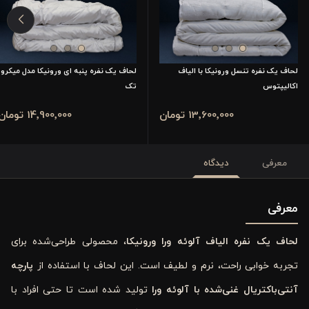
لحاف یک نفره تنسل ورونیکا با الیاف
لحاف یک نفره پنبه ای ورونیکا مدل میکرو
اکالیپتوس
تک
13٬600٬000 تومان
14٬900٬000 تومان
معرفی
دیدگاه
معرفی
لحاف یک نفره الیاف آلوئه‌ ورا ورونیکا
، محصولی طراحی‌شده برای
تجربه خوابی راحت، نرم و لطیف است. این لحاف با استفاده از
پارچه
آنتی‌باکتریال غنی‌شده با آلوئه‌ ورا
تولید شده است تا حتی افراد با