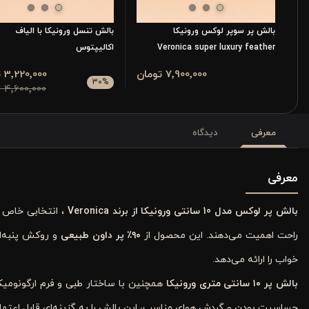
بالش پر سوپر لوکس ورونیکا
بالش تنسل ورونیکا با الیاف
Veronica super luxury feather
اکالیپتوس
pillow
7٬900٬000 تومان
3٬220٬000 تومان
30
%
4٬600٬000 تومان
معرفی
دیدگاه
معرفی
بالش پر لوکس مدل 10 سانتی ورونیکا از برند Veronica
، انتخابی خاص 
راحت اهمیت می‌دهند. این محصول از
۹۰٪ پر داون طبیعی
و روکش پنبه‌ای
خواب را ارائه می‌دهد.
بالش پر ۱۰ سانتی‌ متری ورونیکا
همچنین با ساختار طبی و فرم ارگونومیک
حساسیت بودن و گردش هوای مناسب، این بالش را به گزینه‌ای قابل اعتما