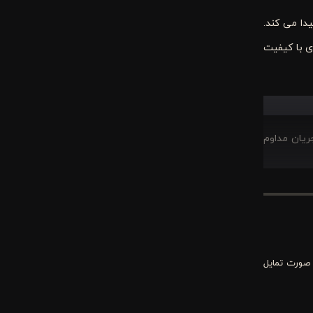
رین حالت تا 16 سانتی متر هم افزایش پیدا می کند.
چری با کیفیت
ریان مداوم
 و بهداشت بالش را افزایش
طراحی ساده،
 صورت تمایل