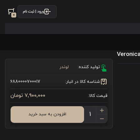
ورود | ثبت نام
0
تولید کننده:
لوندر
شناسه کالا در انبار:
6880000700017
7٬900٬000 تومان
قیمت کالا:
افزودن به سبد خرید