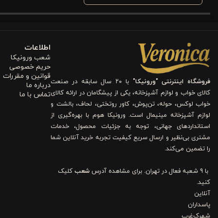
اطلاعات
شعب ورونیکا
حریم خصوصی
قوانین و مقررات
کاربرد بالش پر لوکش ورونیکا مدل 10 سانت
فروشگاه اینترنتی "ورونیکا"
با ۲۰ سال سابقه در صنعت
درباره ما
کالای خواب و لوازم آشپزخانه، یکی از پیشگامان در ارائه کالای
تماس با ما
بالشت پر ۱۰ سانتی‌متری ورونیکا، به دلیل ارتفاع بالاتر و ساخت
خواب لوکس، حوله، تن‌پوش، کاور روتختی، لحاف، بالشت و
لوازم آشپزخانه مینیمال است. ورونیکا هوم با بهره‌گیری از
دارند. این محصول از
کالای خواب ورونیکا
با ارتفاع قابل تنظیم و استاندارد تا ۱۶ سانتی‌متر، از پر طبیعی سبک و روکش پنبه‌ای داون‌پروف بهره 
استانداردهای جهانی، توجه به جزئیات محصول، خدمات
افرادی که به دلیل مشکلاتی مانند دیسک گردن یا دردهای مزمن عضلانی به‌
مشتری بی‌نظیر و ارسال سریع کیفیت تجربه خرید آنلاین شما
را تضمین می‌کند.
نیمه‌سفت بالش لاکچری 10 سانت ورونیکا به حفظ انحنا
کاهش درد، بهبود کیفیت خواب و پیشگیری از تشدید آسیب‌های گردنی نق
با 9 شعبه فعال در تهران. برای مشاهده آدرس
شعب
کلیک
کنید.
بالش پر ۱۰ سانتی‌متری ورونیکا تنها یک کالای خواب نیست؛ بلکه انتخابی سلامت‌محور برای افرادی‌ست که به‌دنبال
آنلاین
پاسداران
شهرک‌غرب