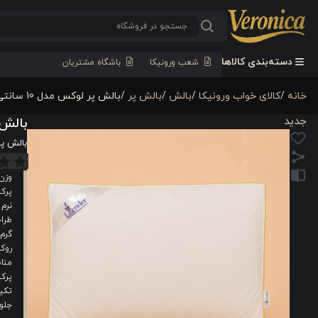
دسته‌بندی کالاها
شعب ورونیکا
باشگاه مشتریان
خانه
/
کالای خواب ورونیکا
/
بالش
/
بالش پر
/
بالش پر لوکس مدل 10 سانتی ورونیکا Veronica 10 cm feather pillow
جدید
بالش پر لوکس مد
بالش پر لوکس مدل 10 سا
وزن س
پرکننده 
نرم
طرا
گرم
روکش ۱۰۰٪ پنبه‌ای
مناس
پرکن
تکیه
جلوگ