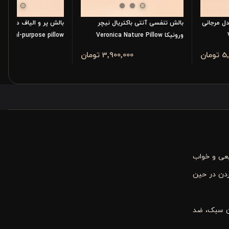
دل مرجانی
بالش تنفسی آنتی باکتریال نیچر
بالش پر و الیاف دو کاره 
ورونیکا Veronica Nature Pillow
ca dual-purpose pillow
مان
3٬900٬000 تومان
900٬000
یعی و خواب
ردن در حین
زن سبک، ضد