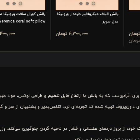
بالش الیاف میکروفایبر طرحدار ورونیکا
بالش کورال سافت ورونیکا م
مدل سوپر
Veronica coral soft pillow
4٬300٬000 تومان
5٬400٬000 تو
برای افرادی‌ست که به
بالش با ارتفاع قابل تنظیم
و طراحی لوکس، مواد طب
 داون‌پروف تهیه شده که تجربه‌ای نرم، تنفس‌پذیر و پشتیبان از سر و گ
 خود، از بروز دردهای عضلانی و فشار در ناحیه گردن جلوگیری می‌کند. و
د برای بهداشت خواب تبدیل می کند.