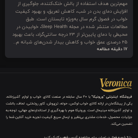
مهم‌ترین هدف استفاده از بالش خنک‌کننده، جلوگیری از
افزایش دمای بدن در شب، کاهش تعریق، و بهبود کیفیت
خواب در فصول گرم سال به‌ویژه تابستان است. طبق
مطالعات منتشر شده در مجله Sleep Health، خوابیدن در
محیطی با دمای پایین‌تر از ۲۳ درجه سانتی‌گراد، باعث بهبود
۲۵ درصدی عمق خواب و کاهش بیدار شدن‌های شبانه م...
17 دقیقه مطالعه
فروشگاه اینترنتی "ورونیکا"
با ۲۰ سال سابقه در صنعت کالای خواب و لوازم آشپزخانه،
یکی از پیشگامان در ارائه کالای خواب لوکس، حوله، تن‌پوش، کاور روتختی، لحاف، بالشت
و لوازم آشپزخانه مینیمال است. ورونیکا هوم با بهره‌گیری از استانداردهای جهانی، توجه به
جزئیات محصول، خدمات مشتری بی‌نظیر و ارسال سریع کیفیت تجربه خرید آنلاین شما را
تضمین می‌کند.
با 9 شعبه فعال در تهران. برای مشاهده آدرس
شعب
کلیک کنید.