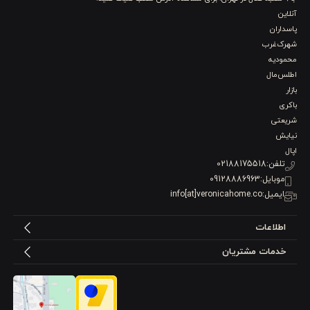
آنلاین
پاسداران
شهرک‌غرب
محمودیه
اطلس‌مال
بازار
باکری
شریعتی
نیایش
اپال
تلفن:
02188175518
موبایل:
09128886963
ایمیل:
info[at]veronicahome.co
اطلاعات
خدمات مشتریان