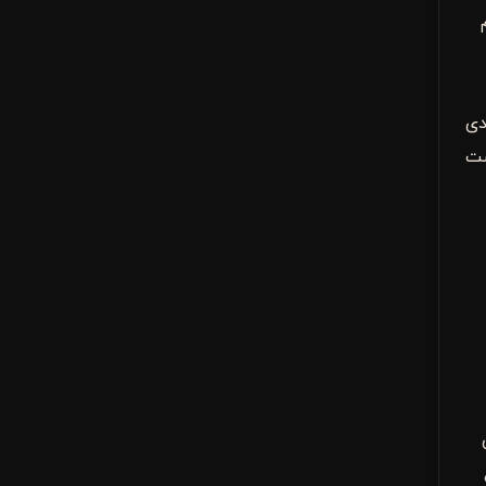
دی
ست