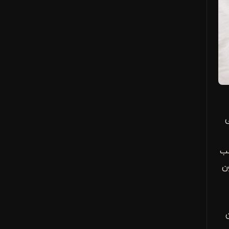
ی
سب
ن