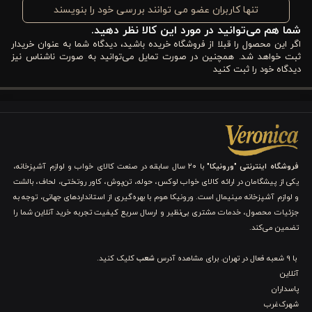
دلیل اگر به دنبال
خرید روتختی پنبه ‌دوزی سورمه‌ ای
هستید، این
تنها کاربران عضو می توانند بررسی خود را بنویسند
شما هم می‌توانید در مورد این کالا نظر دهید.
محصول می‌تواند انتخابی بی‌نظیر برایتان باشد.
اگر این محصول را قبلا از فروشگاه خریده باشید، دیدگاه شما به عنوان خریدار
از نظر اقتصادی نیز این روتختی ارزش خرید بالایی دارد، زیرا علاوه بر
ثبت خواهد شد. همچنین در صورت تمایل می‌توانید به صورت ناشناس نیز
دیدگاه خود را ثبت کنید
کیفیت دوخت و جنس عالی، ماندگاری بالایی دارد و می‌تواند برای مدت
طولانی زیبایی خود را حفظ کند. بنابراین اگر می‌خواهید با هزینه‌ای
منطقی خوابی راحت و اتاق خوابی زیبا داشته باشید، بررسی
قیمت
روتختی چهار فصل ورونیکا
و انتخاب آن، اقدامی هوشمندانه خواهد
فروشگاه اینترنتی "ورونیکا"
با ۲۰ سال سابقه در صنعت کالای خواب و لوازم آشپزخانه،
بود.
یکی از پیشگامان در ارائه کالای خواب لوکس، حوله، تن‌پوش، کاور روتختی، لحاف، بالشت
و لوازم آشپزخانه مینیمال است. ورونیکا هوم با بهره‌گیری از استانداردهای جهانی، توجه به
ویژگی های مهم روتختی چهار فصل تک نفره ورونیکا 4
جزئیات محصول، خدمات مشتری بی‌نظیر و ارسال سریع کیفیت تجربه خرید آنلاین شما را
تکه سورمه ‌ای
تضمین می‌کند.
نوع سرویس:
با 9 شعبه فعال در تهران. برای مشاهده آدرس
شعب
کلیک کنید.
آنلاین
پاسداران
سرویس ۴ تکه یک ‌نفره ورونیکا به‌صورت ویژه طراحی شده تا تمام
شهرک‌غرب