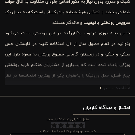
شیک و مدرن، بدون نیاز به دکور اضافی جلوه‌ای متفاوت به اتاق خواب
شما می‌بخشد و انتخابی هوشمندانه برای کسانی است که به دنبال یک
سرویس روتختی باکیفیت
و ماندگار هستند.
جنس پنبه ‌دوزی مرغوب به‌کاررفته در این روتختی باعث می‌شود
بتوانید در تمام فصول سال از آن استفاده کنید؛ در تابستان حس
سبکی و خنکی و در زمستان گرمایی مطبوع برایتان به همراه دارد. این
ویژگی باعث شده است که بسیاری از مشتریان هنگام
خرید روتختی
چهار فصل
، مدل ورونیکا را به‌عنوان یکی از بهترین انتخاب‌ها در نظر
بگیرند.
مشاهده بیشتر
سرویس روتختی ورونیکا شامل ۴ تکه کاربردی است که به‌خوبی نیاز
امتیاز و دیدگاه کاربران
شما برای تکمیل ست کالای خواب را برطرف می‌سازد. رنگ سورمه‌ ای
خاص این محصول جلوه‌ای لوکس و آرامش‌بخش ایجاد می‌کند و
هنوز امتیازی ثبت نشده است.
به‌راحتی با سبک‌های مختلف دکوراسیون هماهنگ می‌شود. به همین
شما هم درباره این کالا دیدگاه ثبت کنید