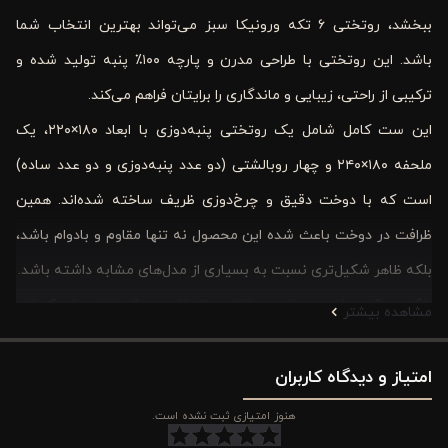
ببخشد، روتختی ۶ تکه ورونیکا سبز می‌تواند بهترین انتخاب شما
باشد. این روتختی با طراحی مدرن و پارچه ۱۰۰٪ پنبه تولید شده و
ترکیبی از راحتی، زیبایی و ماندگاری را برایتان فراهم می‌کند.
این ست کامل شامل یک روتختی پنبه‌دوزی با ابعاد ۱۸۰×۲۲۰، یک
ملحفه ۱۸۰×۲۴۰ و چهار روبالشتی (دو عدد پنبه‌دوزی و دو عدد ساده)
است که با دوخت دقیق و چرخ‌دوزی ظریف ساخته شده‌اند. همین
ظرافت در دوخت باعث شده این محصول نه تنها مقاوم و بادوام باشد،
بلکه ظاهر شکیل‌تری نسبت به بسیاری از مدل‌های مشابه داشته باشد.
رنگ سبزآبی یا صدری این روتختی، انتخابی هوشمندانه برای کسانی
مشاهده بیشتر
است که به دکوراسیون مینیمال، مدرن یا حتی کلاسیک علاقه دارند.
امتیاز و دیدگاه کاربران
ترکیب رنگ خاص آن باعث می‌شود فضای اتاق خواب آرامش‌بخش‌تر و
دلنشین‌تر شود و حس تازگی و انرژی مثبت را منتقل کند.
هنوز امتیازی ثبت نشده است.
وزن سبک، شست‌وشوی آسان در منزل با آب ۳۰ درجه و بسته‌بندی