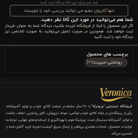
شما هم درباره این کالا دیدگاه ثبت کنید
مقاوم از دیگر ویژگی‌های این روتختی است که آن را به انتخابی
تنها کاربران عضو می توانند بررسی خود را بنویسند
شما هم می‌توانید در مورد این کالا نظر دهید.
اقتصادی و کاربردی برای خانواده‌ها تبدیل کرده است. اگر به دنبال خرید
اگر این محصول را قبلا از فروشگاه خریده باشید، دیدگاه شما به عنوان خریدار
روتختی دو نفره
پنبه‌دوزی ورونیکا هستید، این محصول تمام انتظارات
ثبت خواهد شد. همچنین در صورت تمایل می‌توانید به صورت ناشناس نیز
دیدگاه خود را ثبت کنید
شما را از یک روتختی باکیفیت و زیبا برآورده می‌کند.
برچسب های محصول
مناسب‌ترین سلیقه‌ها برای روتختی سبز ورونیکا کدام‌اند؟
روتختی اسپرت
(21)
برای کسانی که به خواب آرام اهمیت می‌دهند: این روتختی با پارچه
۱۰۰٪ پنبه تولید شده و به دلیل تنفس‌پذیری بالا، از تعریق و ایجاد
رطوبت جلوگیری می‌کند. همین ویژگی باعث می‌شود خوابی عمیق، آرام
و باکیفیت را تجربه کنید.
فروشگاه اینترنتی "ورونیکا"
با ۲۰ سال سابقه در صنعت کالای خواب و لوازم آشپزخانه،
یکی از پیشگامان در ارائه کالای خواب لوکس، حوله، تن‌پوش، کاور روتختی، لحاف، بالشت
برای علاقه‌مندان به رنگ‌های آرامش‌بخش و طبیعی: رنگ سبز صدری
و لوازم آشپزخانه مینیمال است. ورونیکا هوم با بهره‌گیری از استانداردهای جهانی، توجه به
این محصول، یادآور طبیعت و سرسبزی است و به اتاق خواب شما حس
جزئیات محصول، خدمات مشتری بی‌نظیر و ارسال سریع کیفیت تجربه خرید آنلاین شما را
تضمین می‌کند.
آرامش و انرژی مثبت می‌بخشد. انتخابی ایده‌آل برای افرادی که به