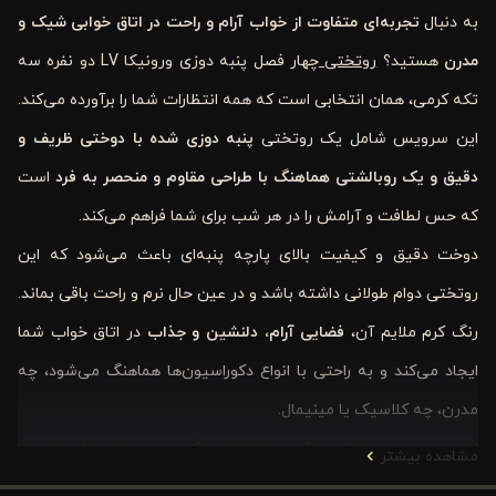
به دنبال
تجربه‌ای متفاوت از خواب آرام و راحت در اتاق خوابی شیک و
مدرن
هستید؟
روتختی
چهار فصل پنبه دوزی ورونیکا LV دو نفره سه
تکه کرمی، همان انتخابی است که همه انتظارات شما را برآورده می‌کند.
این سرویس شامل یک روتختی
پنبه دوزی شده با دوختی ظریف و
دقیق و یک روبالشتی هماهنگ با طراحی مقاوم و منحصر به فرد
است
که حس لطافت و آرامش را در هر شب برای شما فراهم می‌کند.
دوخت دقیق و کیفیت بالای پارچه پنبه‌ای باعث می‌شود که این
روتختی دوام طولانی داشته باشد و در عین حال نرم و راحت باقی بماند.
رنگ کرم ملایم آن،
فضایی آرام، دلنشین و جذاب
در اتاق خواب شما
ایجاد می‌کند و به راحتی با انواع دکوراسیون‌ها هماهنگ می‌شود، چه
مدرن، چه کلاسیک یا مینیمال.
این سرویس سه تکه، ترکیبی از
زیبایی، کیفیت و راحتی
است و به
مشاهده بیشتر
شما امکان می‌دهد هر شب را با حس دلپذیری آغاز و پایان دهید. پنبه