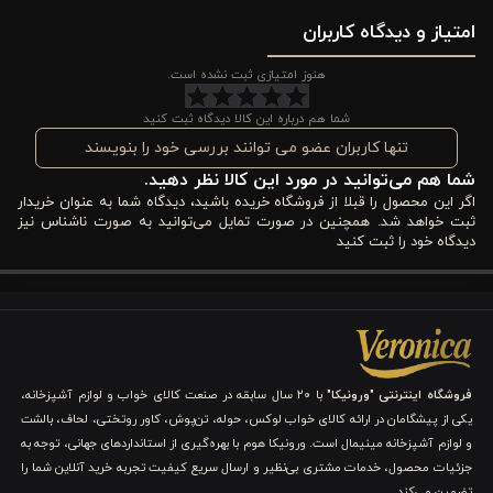
امتیاز و دیدگاه کاربران
دوزی ظریف و طراحی حرفه‌ای آن نه تنها جلوه‌ای لوکس و شیک به اتاق
می‌بخشد، بلکه تجربه خواب شما را نیز بهبود می‌بخشد و احساس
هنوز امتیازی ثبت نشده است.
آرامش و راحتی را برایتان به ارمغان می‌آورد.
شما هم درباره این کالا دیدگاه ثبت کنید
تنها کاربران عضو می توانند بررسی خود را بنویسند
مشخصات روتختی چهار فصل پنبه دوزی ورونیکا LV دو
شما هم می‌توانید در مورد این کالا نظر دهید.
نفره سه تکه کرمی
اگر این محصول را قبلا از فروشگاه خریده باشید، دیدگاه شما به عنوان خریدار
ثبت خواهد شد. همچنین در صورت تمایل می‌توانید به صورت ناشناس نیز
1.جنس پارچه
دیدگاه خود را ثبت کنید
روتختی چهار فصل پنبه دوزی ورونیکا از 100٪ پنبه نرم و سبک ساخته
شده است. این پارچه نه تنها لطافت بالایی دارد بلکه تنفس‌پذیر است،
به این معنی که جریان هوا به راحتی از میان آن عبور می‌کند و باعث
فروشگاه اینترنتی "ورونیکا"
با ۲۰ سال سابقه در صنعت کالای خواب و لوازم آشپزخانه،
می‌شود پوست شما در طول خواب احساس راحتی و خنکی داشته باشد.
یکی از پیشگامان در ارائه کالای خواب لوکس، حوله، تن‌پوش، کاور روتختی، لحاف، بالشت
و لوازم آشپزخانه مینیمال است. ورونیکا هوم با بهره‌گیری از استانداردهای جهانی، توجه به
2.ابعاد روتختی و روبالشتی
جزئیات محصول، خدمات مشتری بی‌نظیر و ارسال سریع کیفیت تجربه خرید آنلاین شما را
تضمین می‌کند.