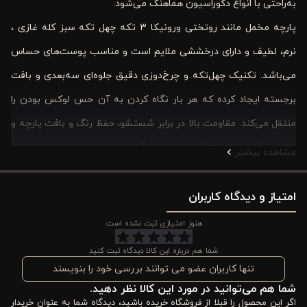
به‌راحتی با انواع دکوراسیون هماهنگ می‌شود.
پارچه مخمل مانند روتختی ورونیکا 3 ‌تکه چهل‌ تکه سبز کله ‌غازی ،
نرم، لطیف و دارای درخششی ملایم است و مناسب پوست‌های حساس
می‌باشد. تکنیک چهل‌تکه و چرخ‌دوزی دقیق جلوه‌ای سه‌بعدی و بافت
برجسته ایجاد کرده که هر بار نگاه کردن به آن حس لوکس بودن را
منتقل می‌کند. مقاومت بالا در برابر شستشو، حفظ رنگ و بافت پارچه و
قابلیت شستشوی 30 درجه سانتی‌گراد، استفاده روزمره را آسان و
مشاهده بیشتر
مطمئن می‌کند.
امتیاز و دیدگاه کاربران
این روتختی زیبا و کاربردی، هدیه‌ای فوق‌العاده برای مناسبت‌های
مختلف است و با دوخت ظریف و جلوه خاص پارچه، اتاق خواب شما را
هنوز امتیازی ثبت نشده است.
به فضایی گرم و دلنشین تبدیل می‌کند. انتخاب شما روتختی دو نفره
شما هم درباره این کالا دیدگاه ثبت کنید
پنبه ‌دوزی ورونیکا سه‌ تکه سبز کله‌ غازی است، ست کاملی که راحتی،
تنها کاربران عضو می توانند بررسی خود را بنویسند
شما هم می‌توانید در مورد این کالا نظر دهید.
زیبایی و دوام را با هم به ارمغان می‌آورد.
اگر این محصول را قبلا از فروشگاه خریده باشید، دیدگاه شما به عنوان خریدار