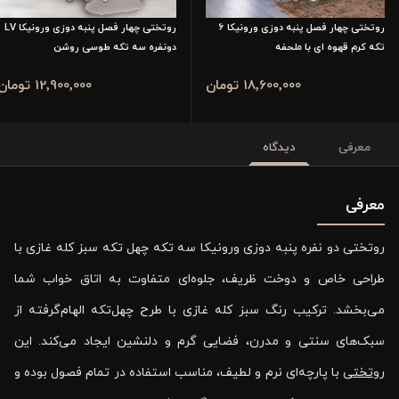
روتختی چهار فصل پنبه دوزی ورونیکا 6
روتختی چهار فصل پنبه دوزی ورونیکا LV
تکه کرم قهوه ای با ملحفه
دونفره سه تکه طوسی روشن
18٬600٬000 تومان
12٬900٬000 تومان
معرفی
دیدگاه
معرفی
روتختی دو نفره پنبه ‌دوزی ورونیکا سه ‌تکه چهل‌ تکه سبز کله ‌غازی با
طراحی خاص و دوخت ظریف، جلوه‌ای متفاوت به اتاق خواب شما
می‌بخشد. ترکیب رنگ سبز کله‌ غازی با طرح چهل‌تکه الهام‌گرفته از
سبک‌های سنتی و مدرن، فضایی گرم و دلنشین ایجاد می‌کند. این
روتختی
با پارچه‌ای نرم و لطیف، مناسب استفاده در تمام فصول بوده و