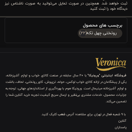
ثبت خواهد شد. همچنین در صورت تمایل می‌توانید به صورت ناشناس نیز
مشخصات فنی و ویژگی های روتختی ورونیکا 3 تکه چهل
دیدگاه خود را ثبت کنید
تکه سبز کله غازی
برچسب های محصول
طراحی سه‌بعدی و چهل ‌تکه منحصر به فرد:
روتختی چهل تکه
(22)
روتختی دو نفره پنبه ‌دوزی ورونیکا سه ‌تکه سبز کله‌ غازی با تکنیک
چهل ‌تکه و چرخ‌دوزی دقیق، جلوه‌ای سه‌بعدی و بافت برجسته ایجاد
می‌کند که به هر اتاق خواب عمق و زیبایی می‌بخشد. این طراحی اصیل
ایرانی حس لوکس بودن و ظرافت را به اتاق شما اضافه می‌کند و
فروشگاه اینترنتی "ورونیکا"
با ۲۰ سال سابقه در صنعت کالای خواب و لوازم آشپزخانه،
یکی از پیشگامان در ارائه کالای خواب لوکس، حوله، تن‌پوش، کاور روتختی، لحاف، بالشت
تجربه‌ای متفاوت از خوابیدن روی روتختی فراهم می‌آورد.
و لوازم آشپزخانه مینیمال است. ورونیکا هوم با بهره‌گیری از استانداردهای جهانی، توجه به
جزئیات محصول، خدمات مشتری بی‌نظیر و ارسال سریع کیفیت تجربه خرید آنلاین شما را
پارچه مخمل مانند نرم و لطیف:
تضمین می‌کند.
جنس
پارچه روتختی
پنبه ‌دوزی ورونیکا سه ‌تکه سبز کله‌ غازی مخمل
با 9 شعبه فعال در تهران. برای مشاهده آدرس
شعب
کلیک کنید.
مانند، نرم و لطیف است و حس آرامش و راحتی را در هنگام خواب به
آنلاین
پاسداران
شما منتقل می‌کند. این پارچه مناسب پوست‌های حساس است و هیچ