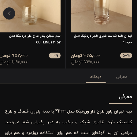
لیوان بلند شربت خوری بلور ورونیکا مدل
نیم لیوان بلور طرح دار ورونیکا مدل
42052 CUTLINE
42080
365٬000 تومان
952٬000 تومان
20
%
50
%
730٬000 تومان
1٬190٬000 تومان
معرفی
دیدگاه
معرفی
نیم لیوان بلور طرح دار ورونیکا مدل 41132
با بدنه بلوری شفاف و طرح
کلاسیک خود، ظاهری شیک و جذاب به میز پذیرایی شما می‌دهد.
طراحی آن به گونه‌ای است که هم برای استفاده روزمره و هم برای