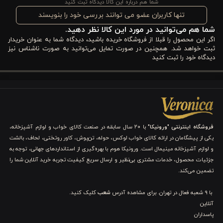
شما هم درباره این کالا دیدگاه ثبت کنید
ورونیکا مدل 41132 می‌تواند یکی از گزینه‌های جذاب برای آشپزخانه و
تنها کاربران عضو می توانند بررسی خود را بنویسند
شما هم می‌توانید در مورد این کالا نظر دهید.
میز پذیرایی شما باشد.
اگر این محصول را قبلا از فروشگاه خریده باشید، دیدگاه شما به عنوان خریدار
ثبت خواهد شد. همچنین در صورت تمایل می‌توانید به صورت ناشناس نیز
مشخصات فنی نیم لیوان بلور طرح دار ورونیکا مدل
دیدگاه خود را ثبت کنید
41132
جنس بلور شفاف
بدنه این محصول از بلور شفاف ساخته شده که نسبت به شیشه
فروشگاه اینترنتی "ورونیکا"
با ۲۰ سال سابقه در صنعت کالای خواب و لوازم آشپزخانه،
معمولی ظاهر درخشان‌تر و کیفیت بهتری دارد. شفافیت بالا باعث
یکی از پیشگامان در ارائه کالای خواب لوکس، حوله، تن‌پوش، کاور روتختی، لحاف، بالشت
می‌شود رنگ و ظاهر نوشیدنی‌ها بهتر دیده شود و جلوه جذاب‌تری به
و لوازم آشپزخانه مینیمال است. ورونیکا هوم با بهره‌گیری از استانداردهای جهانی، توجه به
جزئیات محصول، خدمات مشتری بی‌نظیر و ارسال سریع کیفیت تجربه خرید آنلاین شما را
میز پذیرایی بدهد. بلور علاوه بر زیبایی، دوام مناسبی نیز دارد و برای
تضمین می‌کند.
استفاده روزمره گزینه‌ای قابل اعتماد محسوب می‌شود. این جنس باعث
با 9 شعبه فعال در تهران. برای مشاهده آدرس
شعب
کلیک کنید.
می‌شود لیوان در طول زمان کمتر کدر شود و همچنان ظاهر شفاف خود
آنلاین
پاسداران
را حفظ کند.