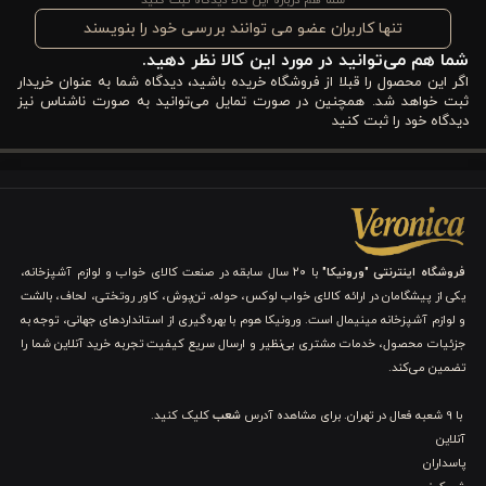
تنها کاربران عضو می توانند بررسی خود را بنویسند
شفافیت بلور به‌گونه‌ای است که نور را به‌خوبی منعکس می‌کند و
شما هم می‌توانید در مورد این کالا نظر دهید.
بافت‌های عمودی بدنه، انعکاس‌ها را چند برابر زیباتر نشان می‌دهد.
اگر این محصول را قبلا از فروشگاه خریده باشید، دیدگاه شما به عنوان خریدار
ثبت خواهد شد. همچنین در صورت تمایل می‌توانید به صورت ناشناس نیز
نوشیدنی داخل لیوان (چه آب باشد، چه نوشیدنی‌های سرد یا دسرهای
دیدگاه خود را ثبت کنید
خنک) به لطف همین طراحی، جلوه‌ای حرفه‌ای و اشتهابرانگیز پیدا
می‌کند. از نظر کاربرد، این لیوان برای سرو نوشیدنی‌های بلند مثل:
آب
آبمیوه
نوشیدنی‌های خنک
فروشگاه اینترنتی "ورونیکا"
با ۲۰ سال سابقه در صنعت کالای خواب و لوازم آشپزخانه،
لیموناد یا موهیتو
یکی از پیشگامان در ارائه کالای خواب لوکس، حوله، تن‌پوش، کاور روتختی، لحاف، بالشت
دسرهای لایه‌ای و پارفه‌ها
و لوازم آشپزخانه مینیمال است. ورونیکا هوم با بهره‌گیری از استانداردهای جهانی، توجه به
بسیار ایده‌آل است. هم شیک است، هم سبک، هم خوش‌دست، و هم
جزئیات محصول، خدمات مشتری بی‌نظیر و ارسال سریع کیفیت تجربه خرید آنلاین شما را
تضمین می‌کند.
قابلیت دکوراتیو دارد؛ یعنی حتی بدون استفاده هم می‌تواند روی میز یا
ویترین بدرخشد. اگر دنبال لیوانی هستید که وقار، ظرافت و کیفیت را
با 9 شعبه فعال در تهران. برای مشاهده آدرس
شعب
کلیک کنید.
آنلاین
یک‌جا داشته باشد، این مدل انتخابی دقیق و کاملاً ارزشمند است.
پاسداران