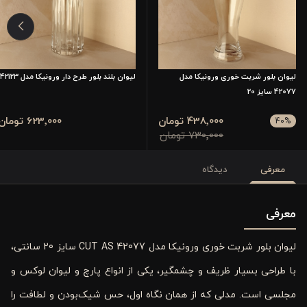
لیوان بلور شربت خوری ورونیکا مدل
لیوان بلند بلور طرح دار ورونیکا مدل 42123
42077 سایز 20
438٬000 تومان
623٬000 تومان
40
%
730٬000 تومان
معرفی
دیدگاه
معرفی
لیوان بلور شربت خوری ورونیکا مدل 42077 CUT AS سایز 20 سانتی،
با طراحی بسیار ظریف و چشمگیر، یکی از انواع پارچ و لیوان لوکس و
مجلسی است. مدلی که از همان نگاه اول، حس شیک‌بودن و لطافت را