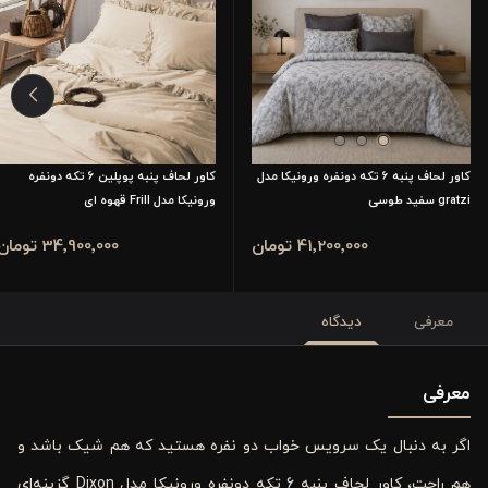
کاور لحاف پنبه 6 تکه دونفره ورونیکا مدل
کاور لحاف پنبه پوپلین 6 تکه دونفره
gratzi سفید طوسی
ورونیکا مدل Frill قهوه ای
41٬200٬000 تومان
34٬900٬000 تومان
معرفی
دیدگاه
معرفی
اگر به دنبال یک سرویس خواب دو نفره هستید که هم شیک باشد و
هم راحت، کاور لحاف پنبه 6 تکه دونفره ورونیکا مدل Dixon گزینه‌ای