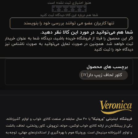
مناسب باشد. این سرویس علاوه بر ظاهر جذاب، با قابلیت شستشوی
هنوز امتیازی ثبت نشده است.
آسان و دوام بالا، یک سرمایه‌گذاری مقرون‌به‌صرفه برای خانه شما
شما هم درباره این کالا دیدگاه ثبت کنید
محسوب می‌شود.
تنها کاربران عضو می توانند بررسی خود را بنویسند
شما هم می‌توانید در مورد این کالا نظر دهید.
مزایا و ویژگی‌های کاور لحاف پنبه 6 تکه دونفره ورونیکا
اگر این محصول را قبلا از فروشگاه خریده باشید، دیدگاه شما به عنوان خریدار
مدل dixon آبی سفید
ثبت خواهد شد. همچنین در صورت تمایل می‌توانید به صورت ناشناس نیز
دیدگاه خود را ثبت کنید
ست لحاف ۶ تکه ورونیکا مدل Dixon نه تنها یک سرویس خواب زیبا و
برچسب های محصول
شیک است، بلکه ویژگی‌های کلیدی آن باعث می‌شود تجربه خواب شما
کاور لحاف زیپ دار
(17)
راحت، آرام‌بخش و منظم باشد. این مزایا حول سه محور اصلی یعنی
رنگ، طرح و جنس پارچه شکل گرفته‌اند که هر کدام تأثیر مستقیمی بر
حس و حال اتاق و کیفیت خواب شما دارند.
۱. ترکیب رنگ آبی و سفید برای آرامش بصری
فروشگاه اینترنتی "ورونیکا"
با ۲۰ سال سابقه در صنعت کالای خواب و لوازم آشپزخانه،
یکی از پیشگامان در ارائه کالای خواب لوکس، حوله، تن‌پوش، کاور روتختی، لحاف، بالشت
رنگ‌های آبی آرام و سفید روشن باعث می‌شوند اتاق خواب شما حس
و لوازم آشپزخانه مینیمال است. ورونیکا هوم با بهره‌گیری از استانداردهای جهانی، توجه به