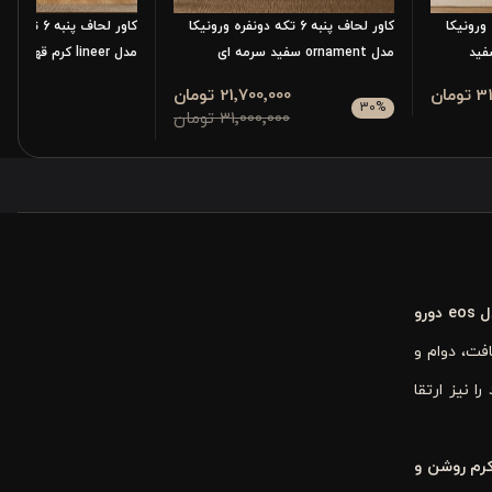
دونفره ورونیکا
کاور لحاف پنبه 6 تکه دونفره ورونیکا
کاور لحاف پنبه
مدل ornament سفید سرمه ای
مدل lineer کرم قهوه ای خط خطی
مان
21٬700٬000 تومان
٬000٬000
30
%
31٬000٬000 تومان
eos
دورو
فت، دوام و
 نیز ارتقا
رم روشن و