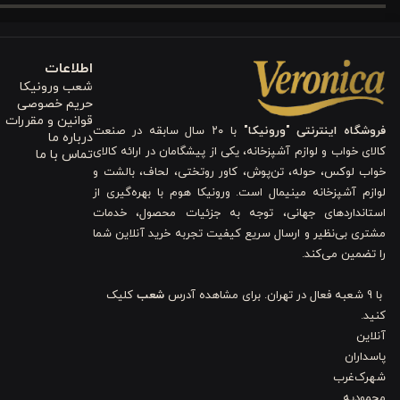
علاوه بر لطافت،
الیاف طبیعی پنبه
باعث می‌شوند جریان هوا در پارچه 
فصل‌های سرد نیز راحت و متعادل باقی بماند. همچنین این نوع پارچه مقاوم
اطلاعات
شعب ورونیکا
2.
طراحی کاور لحاف دورو برای تنوع در دکوراسیون
حریم خصوصی
قوانین و مقررات
فروشگاه اینترنتی "ورونیکا"
با ۲۰ سال سابقه در صنعت
درباره ما
یکی از ویژگی‌های جذاب این محصول،
طراحی دورو
آن است. شما می‌توانی
کالای خواب و لوازم آشپزخانه، یکی از پیشگامان در ارائه کالای
تماس با ما
سرویس جدید، تنوعی تازه در اتاق خواب ایجاد کنید. رنگ
کرم روشن
این 
خواب لوکس، حوله، تن‌پوش، کاور روتختی، لحاف، بالشت و
لوازم آشپزخانه مینیمال است. ورونیکا هوم با بهره‌گیری از
طوسی، سفید، بژ و چوبی هماهنگ می‌شود.
استانداردهای جهانی، توجه به جزئیات محصول، خدمات
مشتری بی‌نظیر و ارسال سریع کیفیت تجربه خرید آنلاین شما
3.
پارچه ضد حساسیت و آنتی ‌باکتریال
را تضمین می‌کند.
اگر پوست حساسی دارید یا به بهداشت کالای خواب اهمیت می‌دهید، این
با 9 شعبه فعال در تهران. برای مشاهده آدرس
شعب
کلیک
کنید.
ضد حساسیت و سازگار با پوست بدن
باشد. همچنین ساختار پارچه به گون
آنلاین
خواب فراهم می‌سازد.
پاسداران
شهرک‌غرب
محمودیه