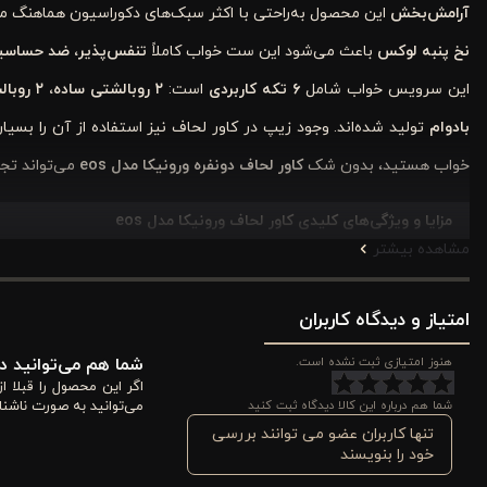
آرامش‌بخش
این محصول به‌راحتی با اکثر سبک‌های دکوراسیون هماهنگ می‌ش
نخ پنبه لوکس
باعث می‌شود این ست خواب کاملاً
تنفس‌پذیر، ضد حساسیت
این سرویس خواب شامل
۶ تکه کاربردی
است:
۲ روبالشتی ساده، ۲ روبالشتی طرحدار، یک ملحفه روی تشک و یک کاور لحاف زیپ‌دار
بادوام
تولید شده‌اند. وجود زیپ در کاور لحاف نیز استفاده از آن را بسیار 
خواب هستید، بدون شک
کاور لحاف دونفره ورونیکا مدل
eos
می‌تواند تجر
مزایا و ویژگی‌های کلیدی کاور لحاف ورونیکا مدل
eos
مشاهده بیشتر
این سرویس خواب تنها یک کاور لحاف ساده نیست؛ بلکه مجموعه‌ای از ویژ
دلپذیرتر شود. در ادامه با مهم‌ترین ویژگی‌های این محصول آشنا می‌شوید.
امتیاز و دیدگاه کاربران
هنوز امتیازی ثبت نشده است.
شما هم می‌توانید در
1.
پارچه نخ پنبه ۶۰ لوکس ریزبافت
اگر این محصول را قبلا 
شما هم درباره این کالا دیدگاه ثبت کنید
می‌توانید به صورت ناشنا
مهم‌ترین ویژگی
کاور لحاف ورونیکا مدل
eos
استفاده از
نخ پنبه ۶۰ لوکس
تنها کاربران عضو می توانند بررسی
خود را بنویسند
دارد و هنگام خواب حس نرمی و آرامش را به شما منتقل می‌کند.