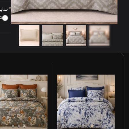
سایز
*
کویی