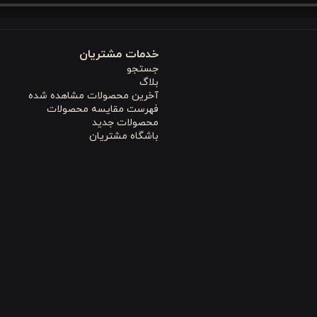
برقرار باشد. همین ویژگی موجب می‌شود این کاور لحاف در فصل‌های گر
ت بالایی در برابر شستشو و استفاده مداوم دارد.
خدمات مشتریان
جستجو
بلاگ
آخرین محصولات مشاهده شده
فهرست مقایسه محصولات
د با برگرداندن کاور لحاف، ظاهر تخت خواب خود را تغییر دهید و بدون نی
محصولات جدید
مدل فضایی آرام و لوکس ایجاد می‌کند و به‌راحتی با رنگ‌های مختلف دکورا
باشگاه مشتریان
 محصول گزینه مناسبی برای شماست. استفاده از
پنبه طبیعی
باعث شده این
ه‌ای است که از
رشد باکتری‌ها و تجمع آلودگی
جلوگیری می‌کند و محیطی سا